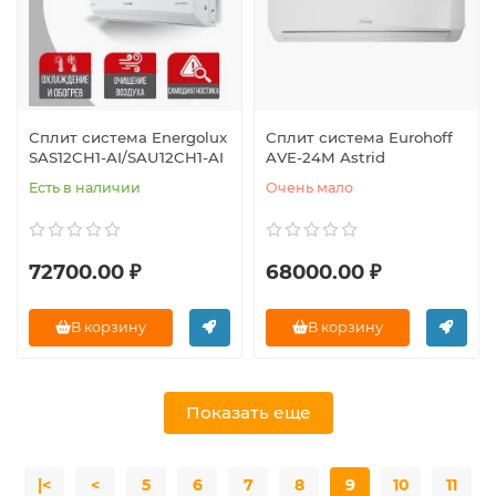
Сплит система Energolux
Сплит система Eurohoff
SAS12CH1-AI/SAU12CH1-AI
AVE-24M Astrid
Есть в наличии
Очень мало
72700.00 ₽
68000.00 ₽
В корзину
В корзину
Показать еще
|<
<
5
6
7
8
9
10
11