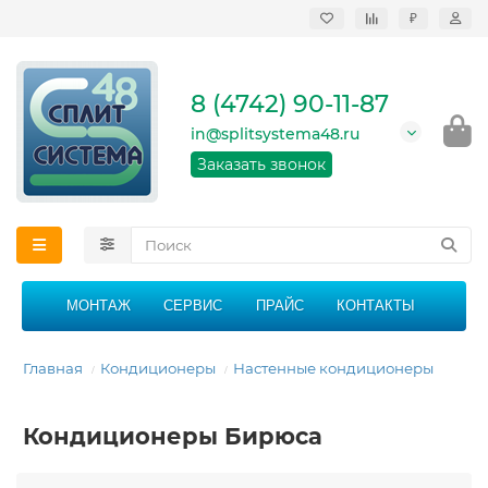
₽
Продажа, монтаж и
сервисное
обслуживание
8 (4742) 90-11-87
кондиционеров в
Липецке и Липецкой
in@splitsystema48.ru
области
График работы: 9:00 -
Заказать звонок
21:00 без перерыва и
выходных
МОНТАЖ
СЕРВИС
ПРАЙС
КОНТАКТЫ
Главная
Кондиционеры
Настенные кондиционеры
Кондиционеры Бирюса