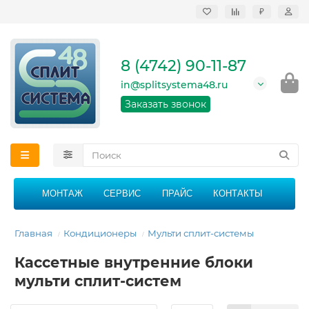
₽
Продажа, монтаж и
сервисное
обслуживание
8 (4742) 90-11-87
кондиционеров в
Липецке и Липецкой
in@splitsystema48.ru
области
График работы: 9:00 -
Заказать звонок
21:00 без перерыва и
выходных
МОНТАЖ
СЕРВИС
ПРАЙС
КОНТАКТЫ
Главная
Кондиционеры
Мульти сплит-системы
Кассетные внутренние блоки
мульти сплит-систем