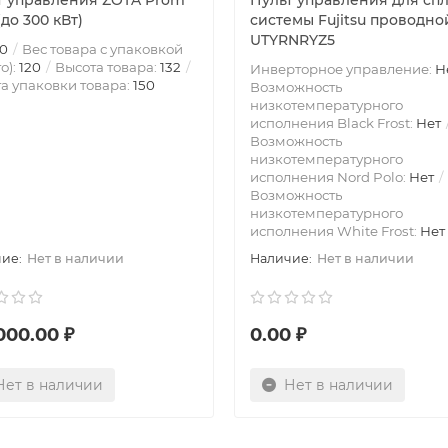
т управления ZOTA Prom
Пульт управления для спл
до 300 кВт)
системы Fujitsu проводно
UTYRNRYZ5
0
Вес товара с упаковкой
о):
120
Высота товара:
132
Инверторное управление:
Н
а упаковки товара:
150
Возможность
низкотемпературного
исполнения Black Frost:
Нет
Возможность
низкотемпературного
исполнения Nord Polo:
Нет
Возможность
низкотемпературного
исполнения White Frost:
Нет
Нет в наличии
Нет в наличии
000.00 ₽
0.00 ₽
Нет в наличии
Нет в наличии