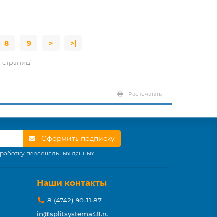
8
9
>
>|
12 страниц)
Распечатать
Оформить подписку
работку персональных данных
Наши контакты
8 (4742) 90-11-87
in@splitsystema48.ru