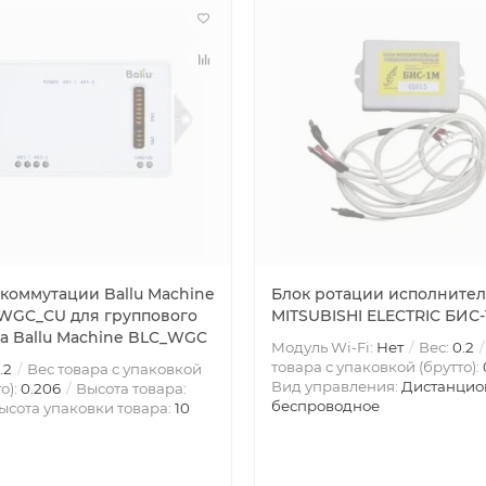
 коммутации Ballu Machine
Блок ротации исполните
WGC_CU для группового
MITSUBISHI ELECTRIC БИС
та Ballu Machine BLC_WGC
Модуль Wi-Fi:
Нет
Вес:
0.2
товара с упаковкой (брутто):
.2
Вес товара с упаковкой
Вид управления:
Дистанцио
о):
0.206
Высота товара:
беспроводное
ысота упаковки товара:
10