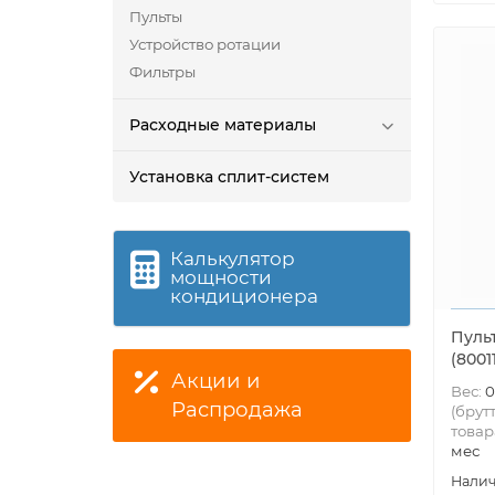
Пульты
Устройство ротации
Фильтры
Расходные материалы
Установка сплит-систем
Калькулятор
мощности
кондиционера
Пульт
(8001
Акции и
Вес:
0
Распродажа
(брутт
товар
мес