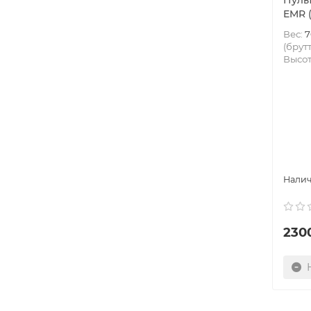
Пуль
EMR (
Вес:
7
(брутт
Высот
230