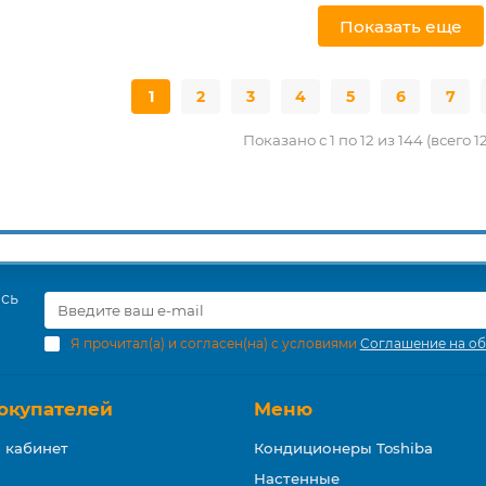
Показать еще
1
2
3
4
5
6
7
Показано с 1 по 12 из 144 (всего 
есь
Я прочитал(а) и согласен(на) с условиями
Соглашение на об
окупателей
Меню
 кабинет
Кондиционеры Toshiba
Настенные