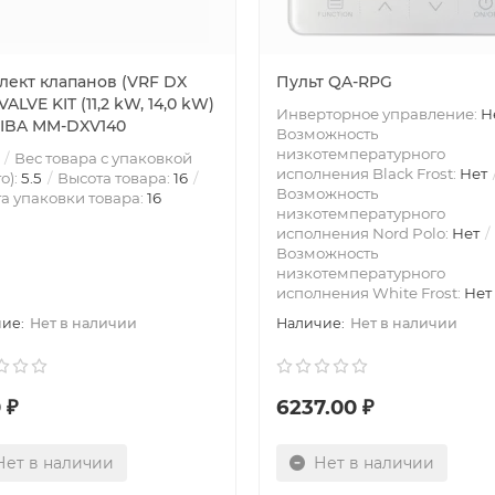
лект клапанов (VRF DX
Пульт QA-RPG
VALVE KIT (11,2 kW, 14,0 kW)
Инверторное управление:
Н
IBA MM-DXV140
Возможность
низкотемпературного
Вес товара с упаковкой
исполнения Black Frost:
Нет
о):
5.5
Высота товара:
16
Возможность
а упаковки товара:
16
низкотемпературного
исполнения Nord Polo:
Нет
Возможность
низкотемпературного
исполнения White Frost:
Нет
Нет в наличии
Нет в наличии
 ₽
6237.00 ₽
Нет в наличии
Нет в наличии