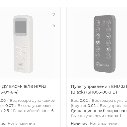
 ДУ EACM- 16/18 НP/N3
Пульт управления EHU 33
13-0Y-6-4)
(Black) (SH806-00-31B)
.06
Вес товара с упаковкой
Вес:
0.02
Вес товара с упак
о):
0.07
Высота упаковки
(брутто):
0.02
Вид управлен
а:
2.5
Гарантийный срок:
6
Дистанционное беспроводн
Высота упаковки товара:
1
Нет в наличии
Нет в наличии