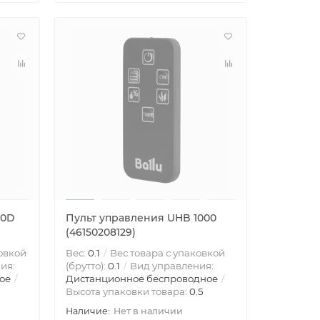
10D
Пульт управления UHB 1000
(46150208129)
овкой
Вес:
0.1
Вес товара с упаковкой
ия:
(брутто):
0.1
Вид управления:
ое
Дистанционное беспроводное
Высота упаковки товара:
0.5
Нет в наличии