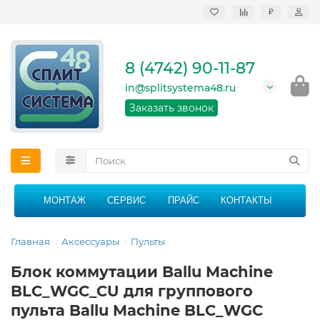
₽
Продажа, монтаж и
сервисное
обслуживание
8 (4742) 90-11-87
кондиционеров в
Липецке и Липецкой
in@splitsystema48.ru
области
График работы: 9:00 -
Заказать звонок
21:00 без перерыва и
выходных
МОНТАЖ
СЕРВИС
ПРАЙС
КОНТАКТЫ
Главная
Аксессуары
Пульты
Блок коммутации Ballu Machine
BLC_WGC_CU для группового
пульта Ballu Machine BLC_WGC