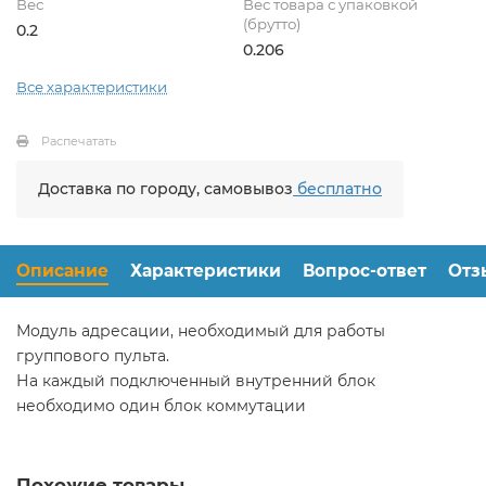
Вес
Вес товара с упаковкой
(брутто)
0.2
0.206
Все характеристики
Распечатать
Доставка по городу, самовывоз
бесплатно
Описание
Характеристики
Вопрос-ответ
Отз
Модуль адресации, необходимый для работы
группового пульта.
На каждый подключенный внутренний блок
необходимо один блок коммутации
Похожие товары