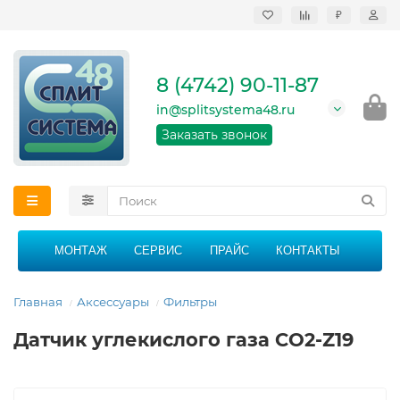
₽
Продажа, монтаж и
сервисное
обслуживание
8 (4742) 90-11-87
кондиционеров в
Липецке и Липецкой
in@splitsystema48.ru
области
График работы: 9:00 -
Заказать звонок
21:00 без перерыва и
выходных
МОНТАЖ
СЕРВИС
ПРАЙС
КОНТАКТЫ
Главная
Аксессуары
Фильтры
Датчик углекислого газа CO2-Z19