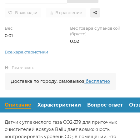
В закладки
В сравнение
Вес
Вес товара с упаковкой
(брутто)
0.01
0.02
Все характеристики
Распечатать
Доставка по городу, самовывоз
бесплатно
Описание
Характеристики
Вопрос-ответ
Отз
Датчик углекислого газа CO2-Z19 для приточных
очистителей воздуха Ballu дает возможность
контролировать уровень CO
в помещении, что
2