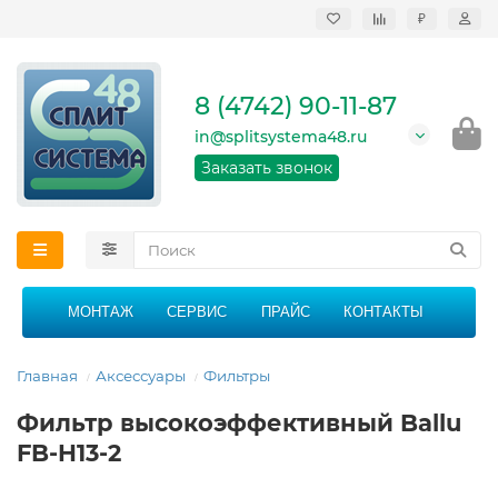
₽
Продажа, монтаж и
сервисное
обслуживание
8 (4742) 90-11-87
кондиционеров в
Липецке и Липецкой
in@splitsystema48.ru
области
График работы: 9:00 -
Заказать звонок
21:00 без перерыва и
выходных
МОНТАЖ
СЕРВИС
ПРАЙС
КОНТАКТЫ
Главная
Аксессуары
Фильтры
Фильтр высокоэффективный Ballu
FB-H13-2