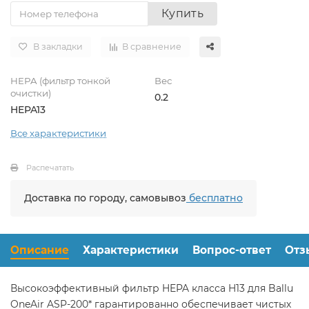
Купить
В закладки
В сравнение
HEPA (фильтр тонкой
Вес
очистки)
0.2
HEPA13
Все характеристики
Распечатать
Доставка по городу, самовывоз
бесплатно
Описание
Характеристики
Вопрос-ответ
Отз
Высокоэффективный фильтр HEPA класса H13 для Ballu
OneAir ASP-200* гарантированно обеспечивает чистых