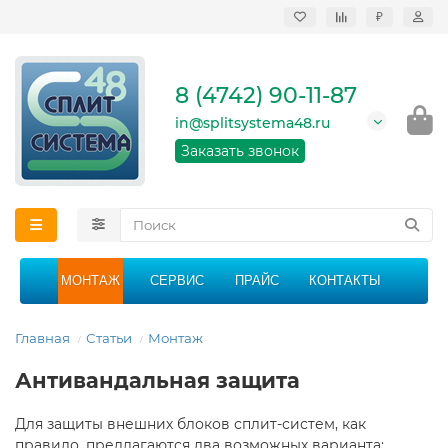
₽
Продажа, монтаж и
сервисное
обслуживание
8 (4742) 90-11-87
кондиционеров в
Липецке и Липецкой
in@splitsystema48.ru
области
График работы: 9:00 -
Заказать звонок
21:00 без перерыва и
выходных
МОНТАЖ
СЕРВИС
ПРАЙС
КОНТАКТЫ
Главная
Статьи
Монтаж
Антивандальная защита
Для защиты внешних блоков сплит-систем, как
правило, предлагаются два возможных варианта: