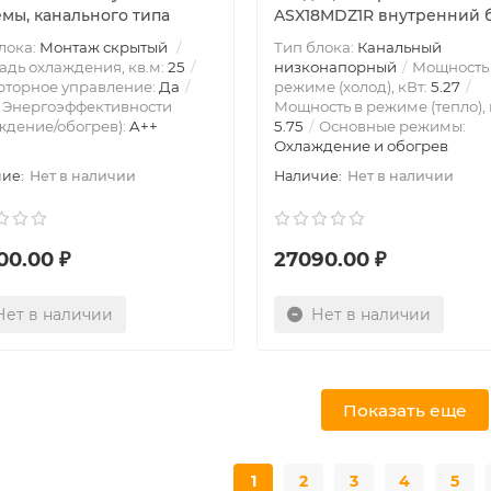
емы, канального типа
ASX18MDZ1R внутренний 
лока:
Монтаж скрытый
Тип блока:
Канальный
дь охлаждения, кв.м:
25
низконапорный
Мощность
рторное управление:
Да
режиме (холод), кВт:
5.27
 Энергоэффективности
Мощность в режиме (тепло), 
ждение/обогрев):
A++
5.75
Основные режимы:
Охлаждение и обогрев
Нет в наличии
Нет в наличии
00.00 ₽
27090.00 ₽
Нет в наличии
Нет в наличии
Показать еще
1
2
3
4
5