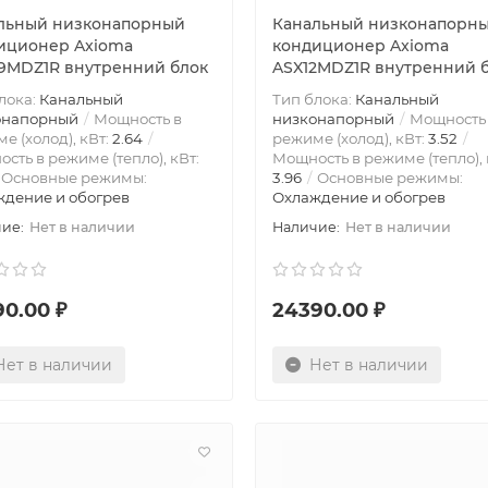
льный низконапорный
Канальный низконапорн
иционер Axioma
кондиционер Axioma
9MDZ1R внутренний блок
ASX12MDZ1R внутренний 
лока:
Канальный
Тип блока:
Канальный
онапорный
Мощность в
низконапорный
Мощность
е (холод), кВт:
2.64
режиме (холод), кВт:
3.52
сть в режиме (тепло), кВт:
Мощность в режиме (тепло), 
Основные режимы:
3.96
Основные режимы:
дение и обогрев
Охлаждение и обогрев
Нет в наличии
Нет в наличии
90.00 ₽
24390.00 ₽
Нет в наличии
Нет в наличии