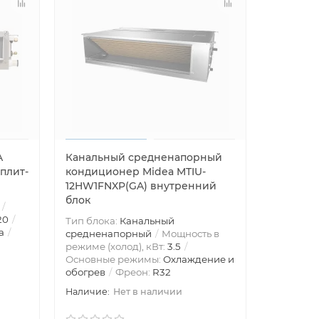
A
Канальный средненапорный
плит-
кондиционер Midea MTIU-
12HW1FNXP(GA) внутренний
блок
20
Тип блока:
Канальный
а
средненапорный
Мощность в
режиме (холод), кВт:
3.5
Основные режимы:
Охлаждение и
обогрев
Фреон:
R32
Нет в наличии