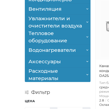
Вентиляция
Увлажнители и
очистители воздуха
Тепловое
оборудование
Водонагреватели
Аксессуары
Кана
Расходные
конд
DA25
материалы
Тип б
сред
Фильтр
режим
Мощно
2.8
О
ЦЕНА
Охлаж