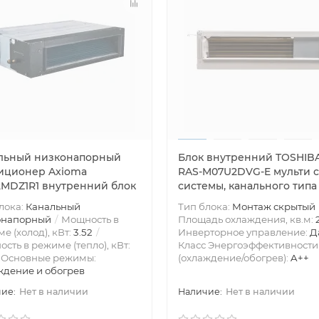
льный низконапорный
Блок внутренний TOSHIB
иционер Axioma
RAS-M07U2DVG-E мульти с
2MDZ1R1 внутренний блок
системы, канального типа
лока:
Канальный
Тип блока:
Монтаж скрытый
онапорный
Мощность в
Площадь охлаждения, кв.м:
е (холод), кВт:
3.52
Инверторное управление:
Д
сть в режиме (тепло), кВт:
Класс Энергоэффективности
Основные режимы:
(охлаждение/обогрев):
A++
дение и обогрев
Нет в наличии
Нет в наличии