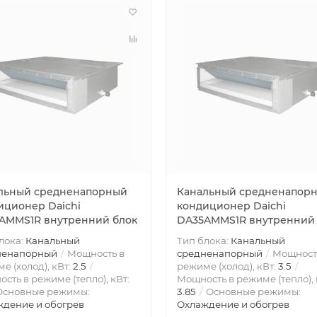
льный средненапорный
Канальный средненапор
иционер Daichi
кондиционер Daichi
AMMS1R внутренний блок
DA35AMMS1R внутренний 
лока:
Канальный
Тип блока:
Канальный
ненапорный
Мощность в
средненапорный
Мощност
е (холод), кВт:
2.5
режиме (холод), кВт:
3.5
сть в режиме (тепло), кВт:
Мощность в режиме (тепло), 
сновные режимы:
3.85
Основные режимы:
дение и обогрев
Охлаждение и обогрев