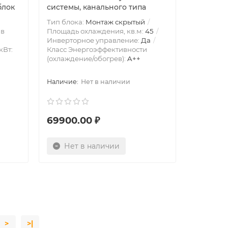
блок
системы, канального типа
Тип блока:
Монтаж скрытый
 в
Площадь охлаждения, кв.м:
45
Инверторное управление:
Да
кВт:
Класс Энергоэффективности
(охлаждение/обогрев):
A++
Нет в наличии
69900.00 ₽
Нет в наличии
>
>|