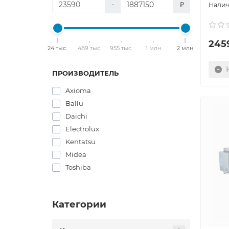
-
₽
245
24 тыс.
489 тыс.
955 тыс.
1 млн
2 млн
ПРОИЗВОДИТЕЛЬ
Axioma
Ballu
Daichi
Electrolux
Kentatsu
Midea
Toshiba
Категории