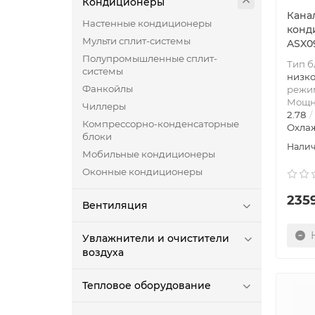
Кондиционеры
Кана
Настенные кондиционеры
конд
Мульти сплит-системы
ASX0
Полупромышленные сплит-
Тип б
системы
низк
Фанкойлы
режим
Мощно
Чиллеры
2.78
Компрессорно-конденсаторные
Охлаж
блоки
Мобильные кондиционеры
Оконные кондиционеры
235
Вентиляция
Увлажнители и очистители
воздуха
Тепловое оборудование