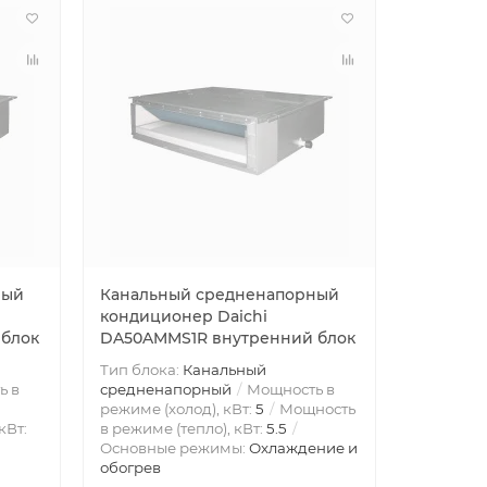
ный
Канальный средненапорный
кондиционер Daichi
блок
DA50AMMS1R внутренний блок
Тип блока:
Канальный
ь в
средненапорный
Мощность в
режиме (холод), кВт:
5
Мощность
кВт:
в режиме (тепло), кВт:
5.5
Основные режимы:
Охлаждение и
обогрев