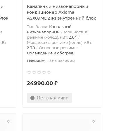
ый
Канальный низконапорный
кондиционер Axioma
блок
ASX09MDZ1R1 внутренний блок
Тип блока:
Канальный
 в
низконапорный
Мощность в
режиме (холод), кВт:
2.64
кВт:
Мощность в режиме (тепло), кВт:
2.78
Основные режимы:
Охлаждение и обогрев
Нет в наличии
24990.00 ₽
Нет в наличии