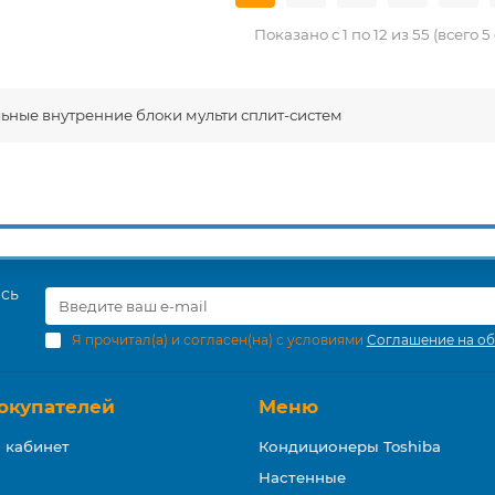
Показано с 1 по 12 из 55 (всего 
ьные внутренние блоки мульти сплит-систем
есь
Я прочитал(а) и согласен(на) с условиями
Соглашение на об
окупателей
Меню
 кабинет
Кондиционеры Toshiba
Настенные