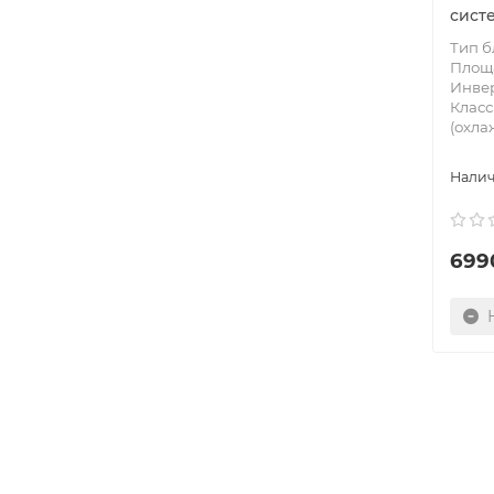
сист
Тип б
Площа
Инве
Класс
(охла
699