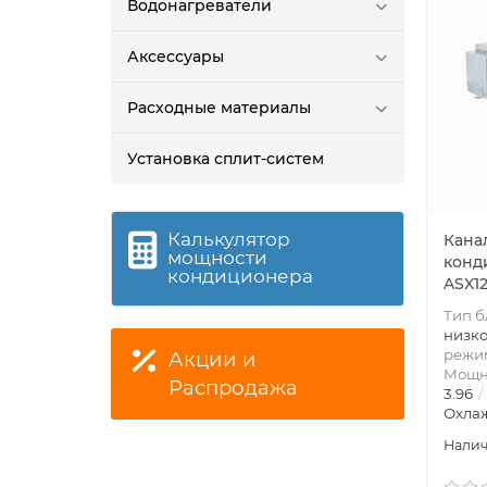
Водонагреватели
Аксессуары
Расходные материалы
Установка сплит-систем
Калькулятор
Кана
мощности
конд
кондиционера
ASX1
Тип б
низк
режим
Акции и
Мощно
Распродажа
3.96
Охлаж