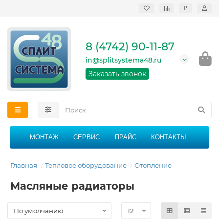
₽
Продажа, монтаж и
сервисное
обслуживание
8 (4742) 90-11-87
кондиционеров в
Липецке и Липецкой
in@splitsystema48.ru
области
График работы: 9:00 -
Заказать звонок
21:00 без перерыва и
выходных
МОНТАЖ
СЕРВИС
ПРАЙС
КОНТАКТЫ
Главная
Тепловое оборудование
Отопление
Масляные радиаторы