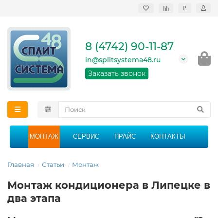
₽
Продажа, монтаж и
сервисное
обслуживание
8 (4742) 90-11-87
кондиционеров в
Липецке и Липецкой
in@splitsystema48.ru
области
График работы: 9:00 -
Заказать звонок
21:00 без перерыва и
выходных
МОНТАЖ
СЕРВИС
ПРАЙС
КОНТАКТЫ
Главная
Статьи
Монтаж
Монтаж кондиционера в Липецке в
два этапа