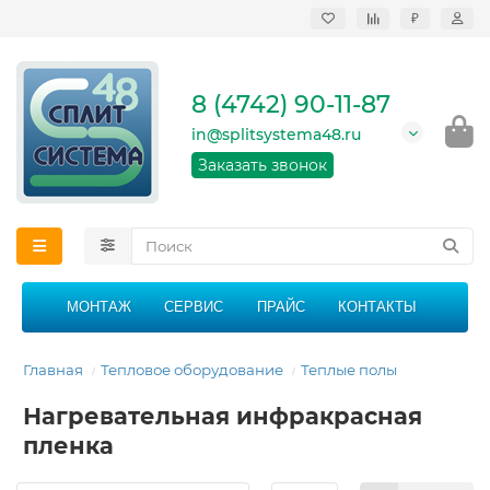
₽
Продажа, монтаж и
сервисное
обслуживание
8 (4742) 90-11-87
кондиционеров в
Липецке и Липецкой
in@splitsystema48.ru
области
График работы: 9:00 -
Заказать звонок
21:00 без перерыва и
выходных
МОНТАЖ
СЕРВИС
ПРАЙС
КОНТАКТЫ
Главная
Тепловое оборудование
Теплые полы
Нагревательная инфракрасная
пленка