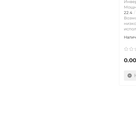
Инве
Мощно
22.4
Возм
низк
испол
0.00