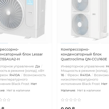
рессорно-
Компрессорно-
енсаторный блок Lessar
конденсаторный блок
E155AUA2-H
Quattroclima QN-CCU160E
рторное управление:
Да
Инверторное управление:
Н
сть в режиме (холод), кВт:
Мощность в режиме (холод), 
реон:
R410A
Возможность
16
Фреон:
R410A
Возможн
отемпературного
низкотемпературного
нения Black Frost:
Нет
исполнения Black Frost:
Нет
Нет в наличии
Нет в наличии
 ₽
0.00 ₽