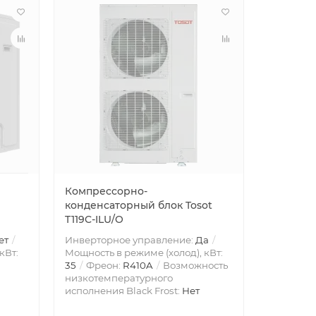
Компрессорно-
конденсаторный блок Tosot
T119C-ILU/O
ет
Инверторное управление:
Да
кВт:
Мощность в режиме (холод), кВт:
35
Фреон:
R410A
Возможность
низкотемпературного
исполнения Black Frost:
Нет