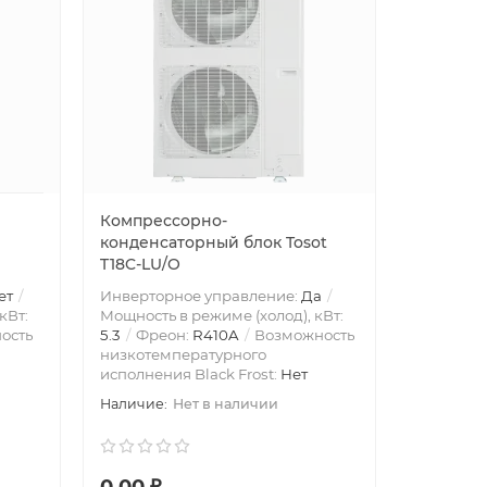
Компрессорно-
конденсаторный блок Tosot
T18C-LU/O
ет
Инверторное управление:
Да
кВт:
Мощность в режиме (холод), кВт:
ость
5.3
Фреон:
R410A
Возможность
низкотемпературного
исполнения Black Frost:
Нет
Нет в наличии
0.00 ₽