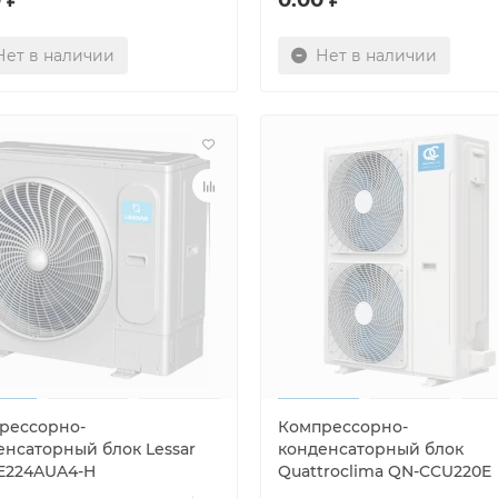
Нет в наличии
Нет в наличии
рессорно-
Компрессорно-
енсаторный блок Lessar
конденсаторный блок
E224AUA4-H
Quattroclima QN-CCU220E