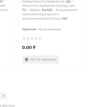
ет
Инверторное управление:
Да
кВт:
Мощность в режиме (холод), кВт:
ость
7.5
Фреон:
R410A
Возможность
низкотемпературного
исполнения Black Frost:
Нет
Нет в наличии
0.00 ₽
Нет в наличии
>|
3 страниц)