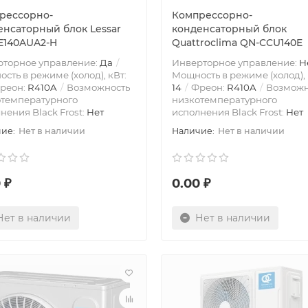
рессорно-
Компрессорно-
енсаторный блок Lessar
конденсаторный блок
E140AUA2-H
Quattroclima QN-CCU140E
рторное управление:
Да
Инверторное управление:
Н
сть в режиме (холод), кВт:
Мощность в режиме (холод), 
реон:
R410A
Возможность
14
Фреон:
R410A
Возможн
отемпературного
низкотемпературного
нения Black Frost:
Нет
исполнения Black Frost:
Нет
Нет в наличии
Нет в наличии
 ₽
0.00 ₽
Нет в наличии
Нет в наличии