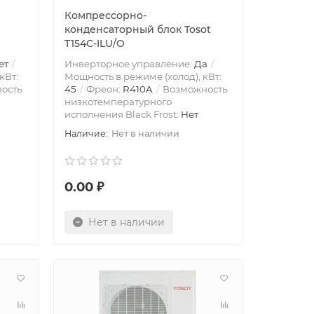
Компрессорно-
конденсаторный блок Tosot
T154C-ILU/O
ет
Инверторное управление:
Да
кВт:
Мощность в режиме (холод), кВт:
ость
45
Фреон:
R410A
Возможность
низкотемпературного
исполнения Black Frost:
Нет
Нет в наличии
0.00 ₽
Нет в наличии