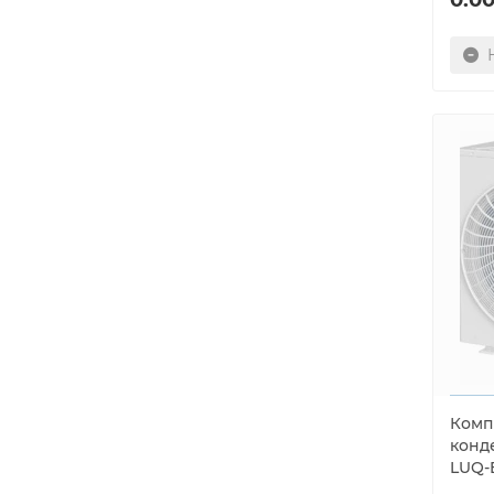
Комп
конд
LUQ-