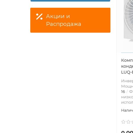
Акции и
Распродажа
Комп
конд
LUQ-
Инве
Мощно
16
Ф
низк
испол
0.00