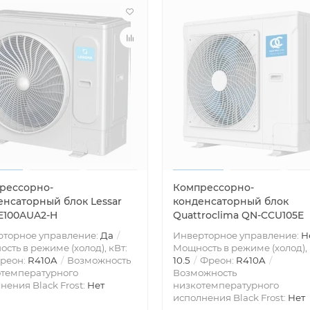
рессорно-
Компрессорно-
енсаторный блок Lessar
конденсаторный блок
E100AUA2-H
Quattroclima QN-CCU105E
рторное управление:
Да
Инверторное управление:
Н
сть в режиме (холод), кВт:
Мощность в режиме (холод), 
реон:
R410A
Возможность
10.5
Фреон:
R410A
отемпературного
Возможность
нения Black Frost:
Нет
низкотемпературного
исполнения Black Frost:
Нет