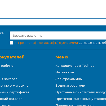
есь
Я прочитал(а) и согласен(на) с условиями
Соглашение на об
окупателей
Меню
 кабинет
Кондиционеры Toshiba
Настенные
ия заказов
Электрокамины
ение о магазине
Водонагреватели
чный сертификат
Приточные очистители возду
ский каталог
Приточно-вытяжные установ
товара
Панели кассетных кнд