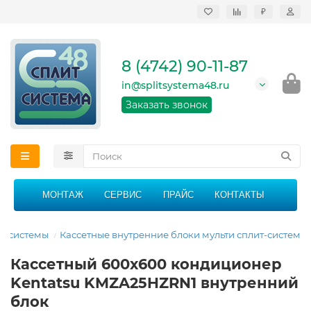
₽
Продажа, монтаж и
сервисное
обслуживание
8 (4742) 90-11-87
кондиционеров в
Липецке и Липецкой
in@splitsystema48.ru
области
График работы: 9:00 -
Заказать звонок
21:00 без перерыва и
выходных
МОНТАЖ
СЕРВИС
ПРАЙС
КОНТАКТЫ
ит-системы
Кассетные внутренние блоки мульти сплит-систем
Кассетный 600х600 кондиционер
Kentatsu KMZA25HZRN1 внутренний
блок