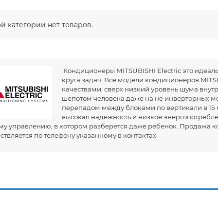
ой категории нет товаров.
Кондиционеры MITSUBISHI Electric это идеа
круга задач. Все модели кондиционеров MITS
качествами: сверх низкий уровень шума внут
шепотом человека даже на не инверторных м
перепадом между блоками по вертикали в 15 м
высокая надежность и низкое энергопотребл
му управлению, в котором разберется даже ребенок. Продажа к
ствляется по телефону указанному в контактах.