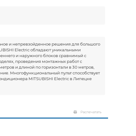
льное и непревзойденное решения для большого
UBISHI Electric обладают уникальными
реннего и наружного блоков сравнимый с
оделях, проведения монтажных работ с
етров и длиной по горизонтали в 30 метров,
ение. Многофункциональный пульт способствует
ондиционера MITSUBISHI Electric в Липецке
Распечатать