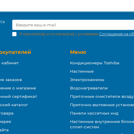
есь
Я прочитал(а) и согласен(на) с условиями
Соглашение на об
окупателей
Меню
 кабинет
Кондиционеры Toshiba
Настенные
ия заказов
Электрокамины
ение о магазине
Водонагреватели
чный сертификат
Приточные очистители возду
ский каталог
Приточно-вытяжные установ
товара
Панели кассетных кнд
лерея
Настенные внутренние блоки
сплит-систем
айта