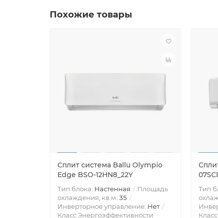
Похожие товары
Сплит система Ballu Olympio
Спли
Edge BSO-12HN8_22Y
07SC
Тип блока:
Настенная
Площадь
Тип б
охлаждения, кв.м:
35
охлаж
Инверторное управление:
Нет
Инве
Класс Энергоэффективности
Класс