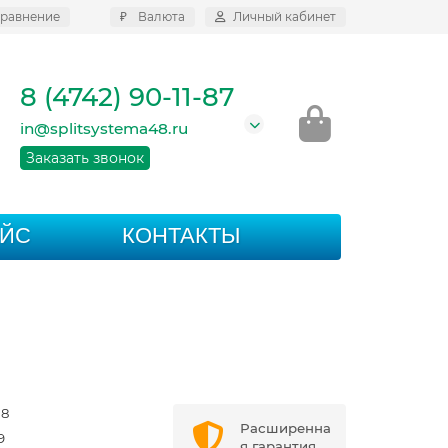
равнение
₽
Валюта
Личный кабинет
8 (4742) 90-11-87
in@splitsystema48.ru
Заказать звонок
АЙС
КОНТАКТЫ
N8
Расширенна
9
я гарантия