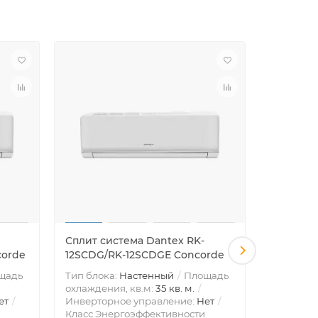
Сплит система Dantex RK-
Сплит си
orde
12SCDG/RK-12SCDGE Concorde
07MGF F
щадь
Тип блока:
Настенный
Площадь
Тип блок
охлаждения, кв.м:
35 кв. м.
охлажден
ет
Инверторное управление:
Нет
Инвертор
Класс Энергоэффективности
Класс Эн