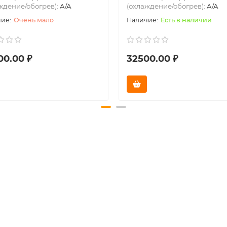
ждение/обогрев):
A/A
(охлаждение/обогрев):
A/A
Очень мало
Есть в наличии
00.00 ₽
32500.00 ₽