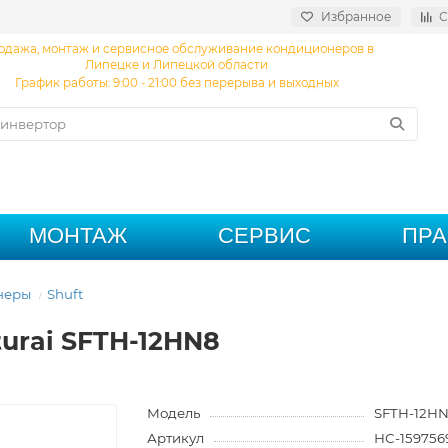
Избранное
С
одажа, монтаж и сервисное обслуживание кондиционеров в
Липецке и Липецкой области
График работы: 9:00 - 21:00 без перерыва и выходных
МОНТАЖ
СЕРВИС
ПР
неры
Shuft
urai SFTH-12HN8
Модель
SFTH-12H
Артикул
НС-159756