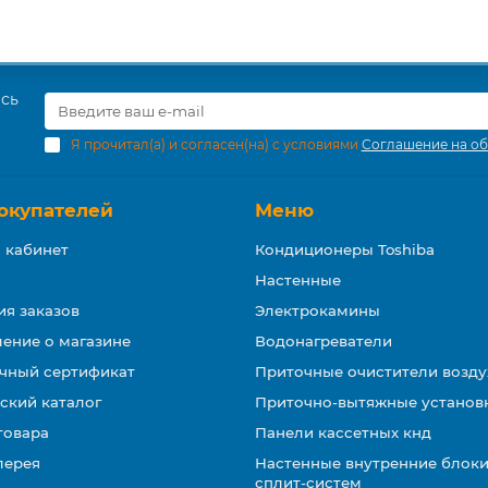
есь
Я прочитал(а) и согласен(на) с условиями
Соглашение на об
окупателей
Меню
 кабинет
Кондиционеры Toshiba
Настенные
ия заказов
Электрокамины
ение о магазине
Водонагреватели
чный сертификат
Приточные очистители возду
ский каталог
Приточно-вытяжные установ
товара
Панели кассетных кнд
лерея
Настенные внутренние блоки
сплит-систем