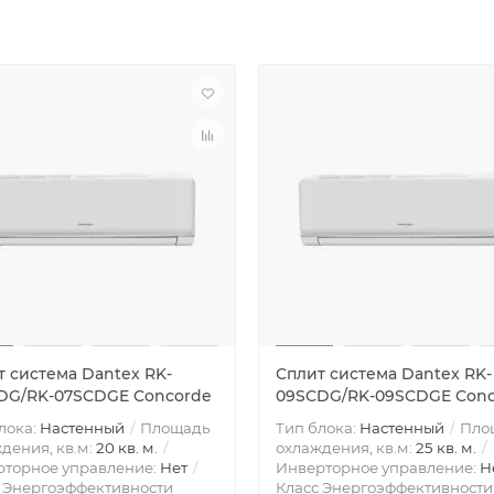
т система Dantex RK-
Сплит система Dantex RK-
DG/RK-07SCDGE Concorde
09SCDG/RK-09SCDGE Conc
лока:
Настенный
Площадь
Тип блока:
Настенный
Пло
дения, кв.м:
20 кв. м.
охлаждения, кв.м:
25 кв. м.
рторное управление:
Нет
Инверторное управление:
Н
 Энергоэффективности
Класс Энергоэффективности