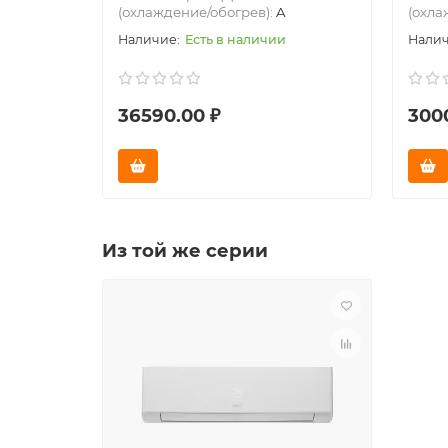
(охлаждение/обогрев):
A
(охла
Есть в наличии
36590.00 ₽
300
Из той же серии