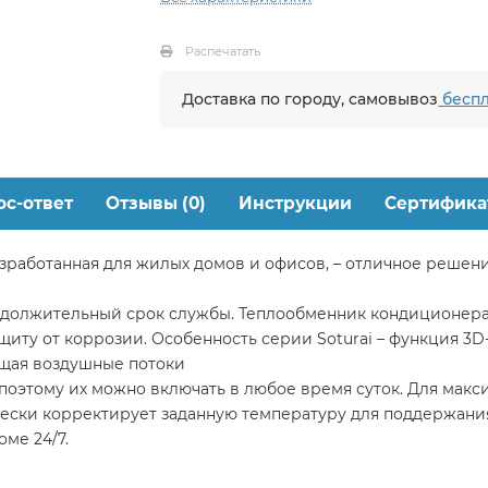
Распечатать
Доставка по городу, самовывоз
беспл
ос-ответ
Отзывы (0)
Инструкции
Сертифика
азработанная для жилых домов и офисов, – отличное реше
должительный срок службы. Теплообменник кондиционера
щиту от коррозии. Особенность серии Soturai – функция 3D
щая воздушные потоки
поэтому их можно включать в любое время суток. Для мак
ски корректирует заданную температуру для поддержания
оме 24/7.