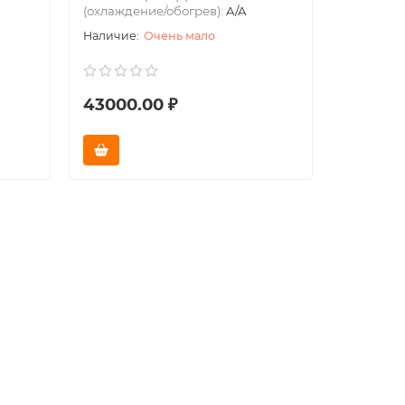
(охлаждение/обогрев):
A/A
(охлажде
Очень мало
43000.00 ₽
29500.