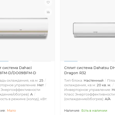
т система Dahaci
Сплит система Dahatsu D
BFM-D/DO09BFM-D
Dragon R32
дь охлаждения, кв.м:
25
Тип блока:
Настенный
Пло
рторное управление:
Нет
охлаждения, кв.м:
20 кв. м.
 Энергоэффективности
Инверторное управление:
Н
ждение/обогрев):
A
Класс Энергоэффективности
сть в режиме (холод), кВт:
(охлаждение/обогрев):
А/А
Мало
Есть в наличии