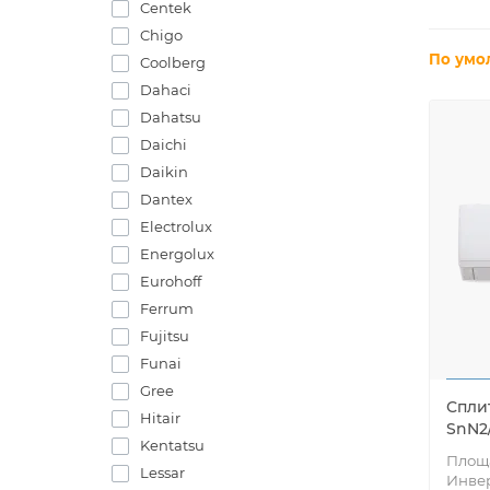
Centek
Chigo
По умо
Coolberg
Dahaci
Dahatsu
Daichi
Daikin
Dantex
Electrolux
Energolux
Eurohoff
Ferrum
Fujitsu
Funai
Gree
Сплит
Hitair
SnN2
Kentatsu
Площа
Lessar
Инве