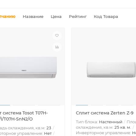
лчанию
Название
Цена
Рейтинг
Код Товара
 система Tosot T07H-
Сплит система Zerten Z-9
/I/T07H-SnN2/O
Тип блока:
Настенный
Пло
охлаждения, кв.м:
25 кв. м.
дь охлаждения, кв.м:
23
Инверторное управление:
Н
рторное управление:
Нет