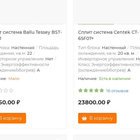
 система Ballu Tessey BST-
Сплит система Centek CT-
1
65F07+
лока:
Настенная
Площадь
Тип блока:
Настенный
Пло
дения, кв.м:
22
охлаждения, кв.м:
20 кв. м.
рторное управление:
Нет
Инверторное управление:
Н
 Энергоэффективности
Класс Энергоэффективности
ждение/обогрев):
A
(охлаждение/обогрев):
A
Мало
Есть в наличии
16 отзывов
50.00 ₽
23800.00 ₽
В корзину
В корзину