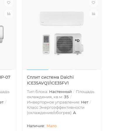
HP-07
Сплит система Daichi
ICE35AVQ1/ICE35FV1
щадь
Тип блока:
Настенный
Площадь
охлаждения, кв.м:
35
ет
Инверторное управление:
Нет
Класс Энергоэффективности
(охлаждение/обогрев):
A
Мало