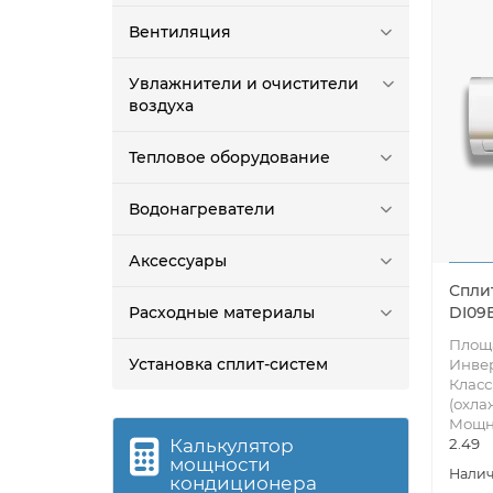
Вентиляция
Увлажнители и очистители
воздуха
Тепловое оборудование
Водонагреватели
Аксессуары
Спли
DI09
Расходные материалы
Площа
Установка сплит-систем
Инве
Класс
(охла
Мощно
2.49
Калькулятор
мощности
кондиционера