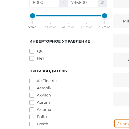
-
₽
Mit
5 тыс.
203 тыс.
401 тыс.
599 тыс.
797 тыс.
ИНВЕРТОРНОЕ УПРАВЛЕНИЕ
Да
Нет
ПРОИЗВОДИТЕЛЬ
Ac Electric
Aeronik
Akvilon
Aurum
Axioma
Ballu
Инве
Bosch