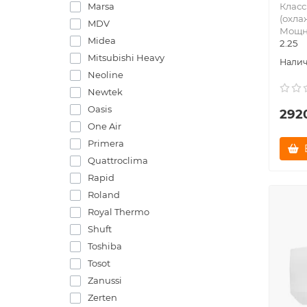
Класс
Marsa
(охла
MDV
Мощно
Midea
2.25
Mitsubishi Heavy
Neoline
Newtek
Oasis
292
One Air
Primera
Quattroclima
Rapid
Roland
Royal Thermo
Shuft
Toshiba
Tosot
Zanussi
Zerten