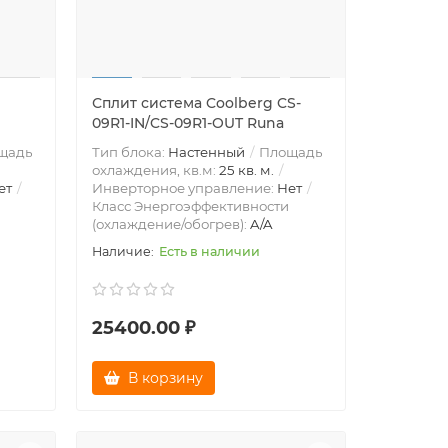
Сплит система Coolberg CS-
09R1-IN/CS-09R1-OUT Runa
щадь
Тип блока:
Настенный
Площадь
охлаждения, кв.м:
25 кв. м.
ет
Инверторное управление:
Нет
Класс Энергоэффективности
(охлаждение/обогрев):
A/A
Есть в наличии
25400.00 ₽
В корзину