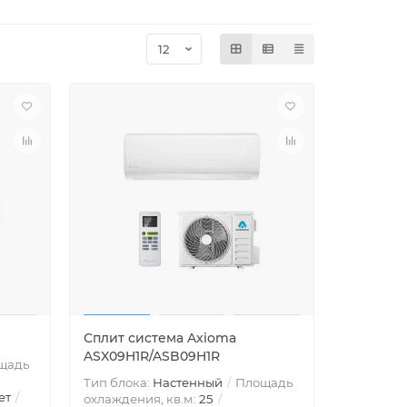
Сплит система Axioma
ASX09H1R/ASB09H1R
щадь
Тип блока:
Настенный
Площадь
ет
охлаждения, кв.м:
25