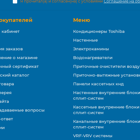
Я прочитал(а) и согласен(на) с условиями
Соглашение на об
окупателей
Меню
 кабинет
Кондиционеры Toshiba
Настенные
ия заказов
Электрокамины
ение о магазине
Водонагреватели
чный сертификат
Приточные очистители возду
ский каталог
Приточно-вытяжные установ
товара
Панели кассетных кнд
лерея
Настенные внутренние блоки
сплит-систем
айта
Кассетные внутренние блоки
задаваемые вопросы
сплит-систем
-ответ
Канальные внутренние блоки
сплит-систем
ии
VRF-VRV системы