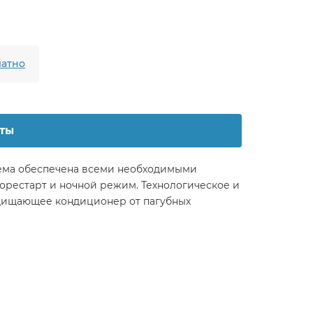
атно
ты
стема обеспечена всеми необходимыми
орестарт и ночной режим. Технологическое и
ащищающее кондиционер от пагубных