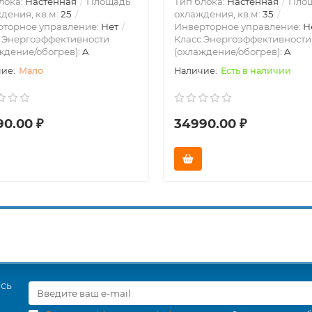
лока:
Настенная
Площадь
Тип блока:
Настенная
Пло
дения, кв.м:
25
охлаждения, кв.м:
35
рторное управление:
Нет
Инверторное управление:
Н
 Энергоэффективности
Класс Энергоэффективности
ждение/обогрев):
A
(охлаждение/обогрев):
A
Мало
Есть в наличии
90.00 ₽
34990.00 ₽
есь