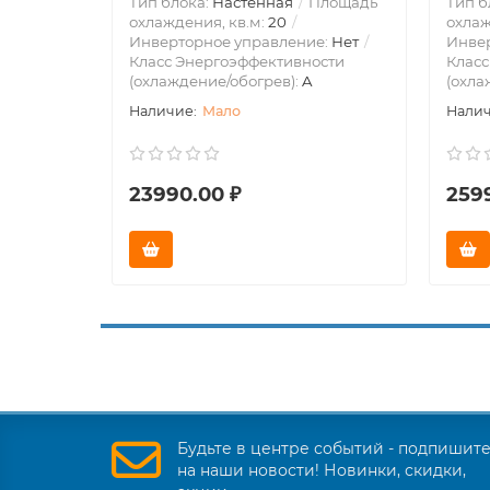
Тип блока:
Настенная
Площадь
Тип б
охлаждения, кв.м:
20
охлаж
Инверторное управление:
Нет
Инве
Класс Энергоэффективности
Класс
(охлаждение/обогрев):
A
(охла
Мало
23990.00 ₽
259
Будьте в центре событий - подпишит
на наши новости! Новинки, скидки,