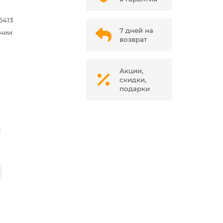
6413
7 дней на
ичии
возврат
Акции,
скидки,
подарки
м