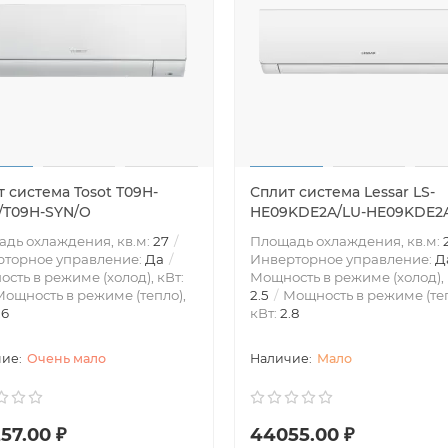
 система Tosot T09H-
Сплит система Lessar LS-
I/T09H-SYN/O
HE09KDE2A/LU-HE09KDE2
дь охлаждения, кв.м:
27
Площадь охлаждения, кв.м:
рторное управление:
Да
Инверторное управление:
Д
сть в режиме (холод), кВт:
Мощность в режиме (холод), 
ощность в режиме (тепло),
2.5
Мощность в режиме (теп
.6
кВт:
2.8
Очень мало
Мало
57.00 ₽
44055.00 ₽