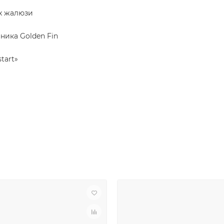
х жалюзи
ика Golden Fin
tart»