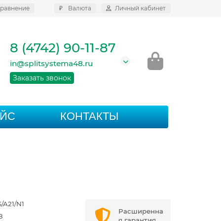
равнение
₽
Валюта
Личный кабинет
8 (4742) 90-11-87
in@splitsystema48.ru
Заказать звонок
АЙС
КОНТАКТЫ
/A21/N1
Расширенна
8
я гарантия