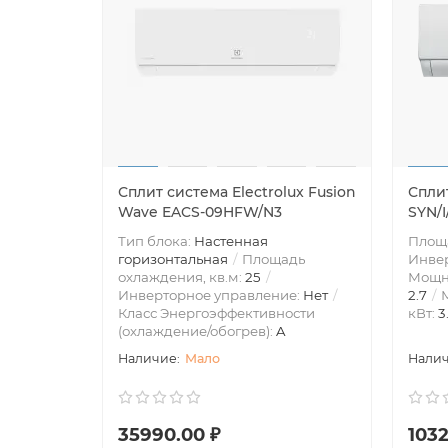
Сплит система Electrolux Fusion
Сплит
Wave EACS-09HFW/N3
SYN/
Тип блока:
Настенная
Площа
горизонтальная
Площадь
Инве
охлаждения, кв.м:
25
Мощно
Инверторное управление:
Нет
2.7
М
Класс Энергоэффективности
кВт:
3
(охлаждение/обогрев):
A
Мало
35990.00 ₽
1032