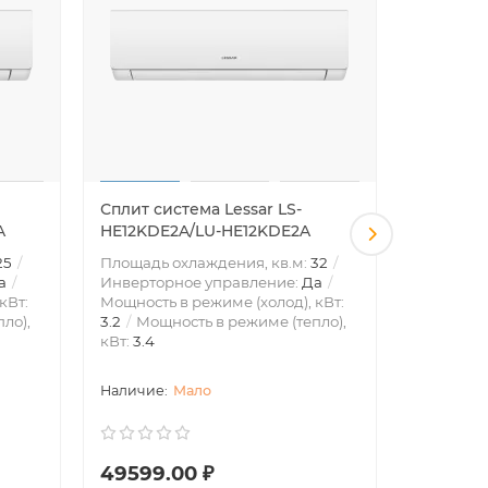
Сплит система Lessar LS-
Сплит си
A
HE12KDE2A/LU-HE12KDE2A
QV-LA0
25
Площадь охлаждения, кв.м:
32
Инвертор
а
Инверторное управление:
Да
Мощность 
кВт:
Мощность в режиме (холод), кВт:
2.5
Мощн
ло),
3.2
Мощность в режиме (тепло),
кВт:
2.8
кВт:
3.4
Мало
49599.00 ₽
43461.