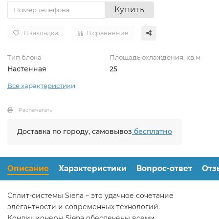
Купить
В закладки
В сравнение
Тип блока
Площадь охлаждения, кв.м
Настенная
25
Все характеристики
Распечатать
Доставка по городу, самовывоз
бесплатно
Описание
Характеристики
Вопрос-ответ
Отз
Сплит-системы Siena – это удачное сочетание
элегантности и современных технологий.
Кондиционеры Siena обеспечены всеми