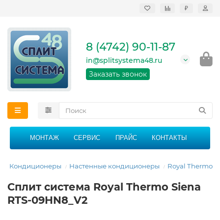
₽
Продажа, монтаж и
сервисное
обслуживание
8 (4742) 90-11-87
кондиционеров в
Липецке и Липецкой
in@splitsystema48.ru
области
График работы: 9:00 -
Заказать звонок
21:00 без перерыва и
выходных
МОНТАЖ
СЕРВИС
ПРАЙС
КОНТАКТЫ
я
Кондиционеры
Настенные кондиционеры
Royal Thermo
Сплит система Royal Thermo Siena
RTS-09HN8_V2