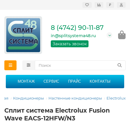
₽
Продажа, монтаж и
сервисное
обслуживание
8 (4742) 90-11-87
кондиционеров в
Липецке и Липецкой
in@splitsystema48.ru
области
График работы: 9:00 -
Заказать звонок
21:00 без перерыва и
выходных
МОНТАЖ
СЕРВИС
ПРАЙС
КОНТАКТЫ
вная
Кондиционеры
Настенные кондиционеры
Electrolux
Сплит система Electrolux Fusion
Wave EACS-12HFW/N3