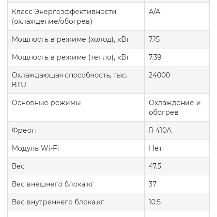
Класс Энергоэффективности
A/A
(охлаждение/обогрев)
Мощность в режиме (холод), кВт
7.15
Мощность в режиме (тепло), кВт
7.39
Охлаждающая способность, тыс.
24000
BTU
Основные режимы
Охлаждение и
обогрев
Фреон
R 410A
Модуль Wi-Fi
Нет
Вес
47.5
Вес внешнего блока,кг
37
Вес внутреннего блока,кг
10.5