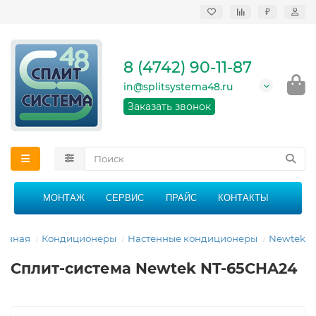
₽
Продажа, монтаж и
сервисное
обслуживание
8 (4742) 90-11-87
кондиционеров в
Липецке и Липецкой
in@splitsystema48.ru
области
График работы: 9:00 -
Заказать звонок
21:00 без перерыва и
выходных
МОНТАЖ
СЕРВИС
ПРАЙС
КОНТАКТЫ
лавная
Кондиционеры
Настенные кондиционеры
Newtek
Сплит-система Newtek NT-65CHA24