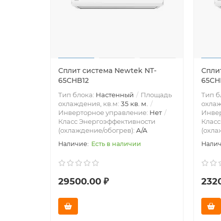
Сплит система Newtek NT-
Спли
65CHB12
65CH
Тип блока:
Настенный
Площадь
Тип б
охлаждения, кв.м:
35 кв. м.
охлаж
Инверторное управление:
Нет
Инве
Класс Энергоэффективности
Класс
(охлаждение/обогрев):
A/A
(охла
Есть в наличии
29500.00 ₽
232