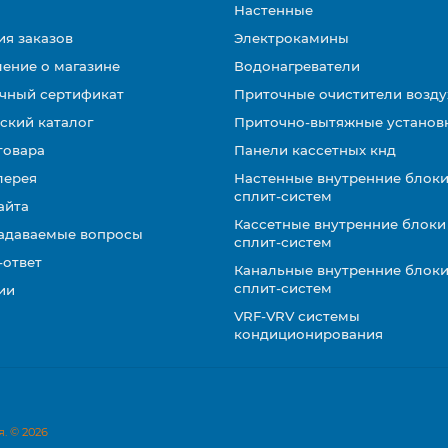
Настенные
ия заказов
Электрокамины
ение о магазине
Водонагреватели
чный сертификат
Приточные очистители возду
ский каталог
Приточно-вытяжные установ
товара
Панели кассетных кнд
лерея
Настенные внутренние блоки
сплит-систем
айта
Кассетные внутренние блоки
задаваемые вопросы
сплит-систем
-ответ
Канальные внутренние блоки
сплит-систем
ии
VRF-VRV системы
кондиционирования
. © 2026