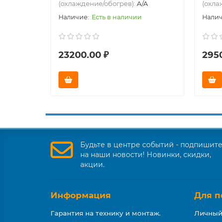
(охлаждение/обогрев):
A/A
(охла
Есть в наличии
23200.00 ₽
295
Будьте в центре событий - подпишит
на наши новости! Новинки, скидки,
акции.
Информация
Для п
Гарантия на технику и монтаж.
Личный