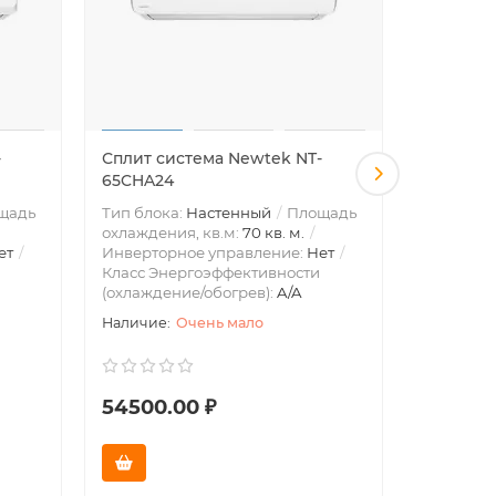
-
Сплит система Newtek NT-
Сплит с
65CHA24
65CHG12
щадь
Тип блока:
Настенный
Площадь
Тип блок
охлаждения, кв.м:
70 кв. м.
охлажден
ет
Инверторное управление:
Нет
Инвертор
Класс Энергоэффективности
Класс Эн
(охлаждение/обогрев):
A/A
(охлажде
Очень мало
54500.00 ₽
36500.