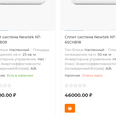
т система Newtek NT-
Сплит система Newtek NT
B09
65CHB18
лока:
Настенный
Площадь
Тип блока:
Настенный
Пло
дения, кв.м:
25 кв. м.
охлаждения, кв.м:
50 кв. м.
рторное управление:
Нет
Инверторное управление:
Н
 Энергоэффективности
Класс Энергоэффективности
ждение/обогрев):
A/A
(охлаждение/обогрев):
A/A
Есть в наличии
Очень мало
00.00 ₽
46000.00 ₽