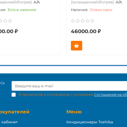
ждение/обогрев):
A/A
(охлаждение/обогрев):
A/A
Есть в наличии
Очень мало
00.00 ₽
46000.00 ₽
есь
Я прочитал(а) и согласен(на) с условиями
Соглашение на об
окупателей
Меню
 кабинет
Кондиционеры Toshiba