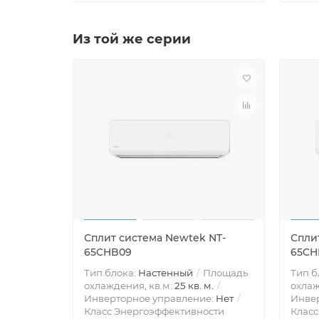
Из той же серии
Сплит система Newtek NT-
Спли
65CHB09
65CH
Тип блока:
Настенный
Площадь
Тип б
охлаждения, кв.м:
25 кв. м.
охлаж
Инверторное управление:
Нет
Инве
Класс Энергоэффективности
Класс