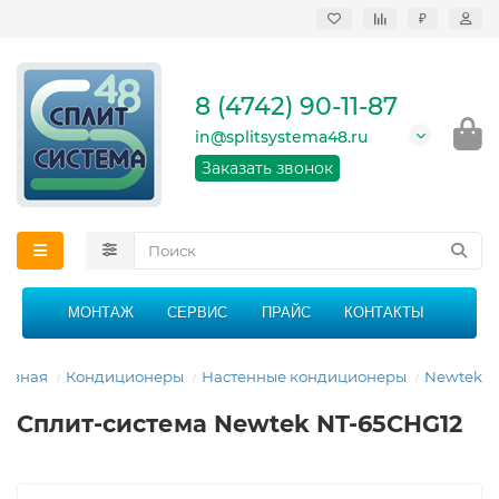
₽
Продажа, монтаж и
сервисное
обслуживание
8 (4742) 90-11-87
кондиционеров в
Липецке и Липецкой
in@splitsystema48.ru
области
График работы: 9:00 -
Заказать звонок
21:00 без перерыва и
выходных
МОНТАЖ
СЕРВИС
ПРАЙС
КОНТАКТЫ
лавная
Кондиционеры
Настенные кондиционеры
Newtek
Сплит-система Newtek NT-65CHG12