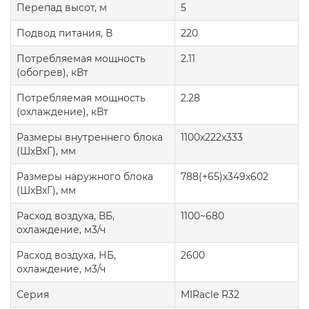
Перепад высот, м
5
Подвод питания, В
220
Потребляемая мощность
2.11
(обогрев), кВт
Потребляемая мощность
2.28
(охлаждение), кВт
Размеры внутреннего блока
1100x222x333
(ШxВxГ), мм
Размеры наружного блока
788(+65)x349x602
(ШxВxГ), мм
Расход воздуха, ВБ,
1100~680
охлаждение, м3/ч
Расход воздуха, НБ,
2600
охлаждение, м3/ч
Серия
MIRacle R32