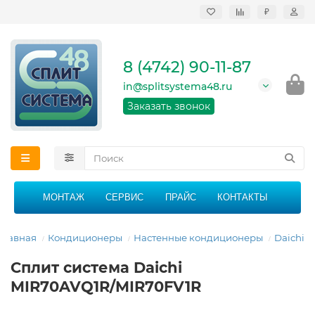
₽
Продажа, монтаж и
сервисное
обслуживание
8 (4742) 90-11-87
кондиционеров в
Липецке и Липецкой
in@splitsystema48.ru
области
График работы: 9:00 -
Заказать звонок
21:00 без перерыва и
выходных
МОНТАЖ
СЕРВИС
ПРАЙС
КОНТАКТЫ
Главная
Кондиционеры
Настенные кондиционеры
Daichi
Сплит система Daichi
MIR70AVQ1R/MIR70FV1R