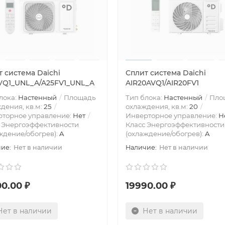
 система Daichi
Сплит система Daichi
VQ1_UNL_A/A25FV1_UNL_A
AIR20AVQ1/AIR20FV1
лока:
Настенный
Площадь
Тип блока:
Настенный
Пло
дения, кв.м:
25
охлаждения, кв.м:
20
рторное управление:
Нет
Инверторное управление:
Н
 Энергоэффективности
Класс Энергоэффективности
ждение/обогрев):
A
(охлаждение/обогрев):
A
Нет в наличии
Нет в наличии
0.00 ₽
19990.00 ₽
Нет в наличии
Нет в наличии