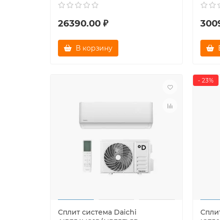
26390.00 ₽
300
В корзину
- 23%
Сплит система Daichi
Сплит