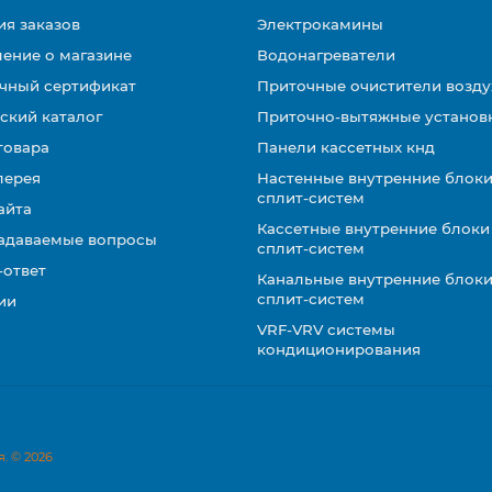
ия заказов
Электрокамины
ение о магазине
Водонагреватели
чный сертификат
Приточные очистители возду
ский каталог
Приточно-вытяжные установ
товара
Панели кассетных кнд
лерея
Настенные внутренние блоки
сплит-систем
айта
Кассетные внутренние блоки
задаваемые вопросы
сплит-систем
-ответ
Канальные внутренние блоки
сплит-систем
ии
VRF-VRV системы
кондиционирования
. © 2026