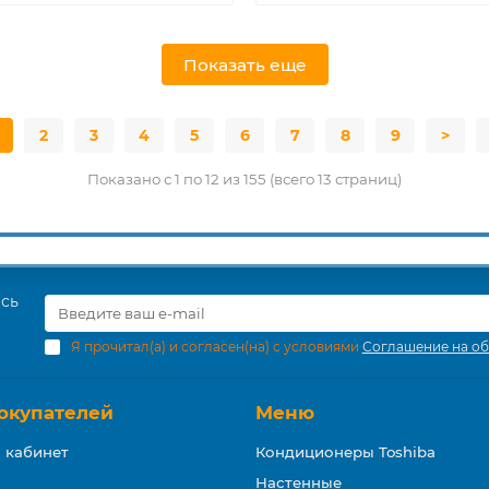
Показать еще
2
3
4
5
6
7
8
9
>
Показано с 1 по 12 из 155 (всего 13 страниц)
есь
Я прочитал(а) и согласен(на) с условиями
Соглашение на об
окупателей
Меню
 кабинет
Кондиционеры Toshiba
Настенные