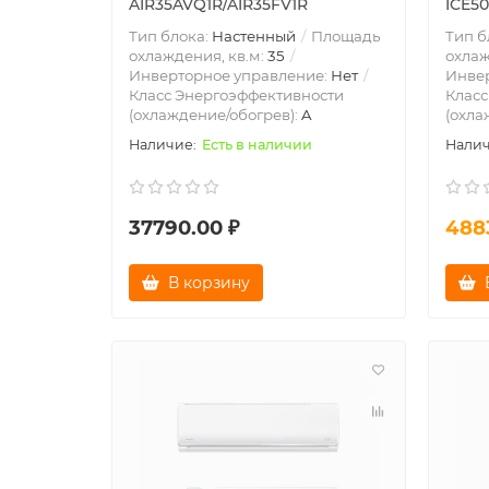
AIR35AVQ1R/AIR35FV1R
ICE50
Тип блока:
Настенный
Площадь
Тип б
охлаждения, кв.м:
35
охлаж
Инверторное управление:
Нет
Инве
Класс Энергоэффективности
Класс
(охлаждение/обогрев):
A
(охла
Есть в наличии
37790.00 ₽
488
В корзину