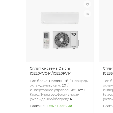
Сплит система Daichi
Сплит
ICE20AVQ1-1/ICE20FV1-1
ICE35
Тип блока:
Настенный
Площадь
Тип б
охлаждения, кв.м:
20
охлаж
Инверторное управление:
Нет
Инве
Класс Энергоэффективности
Класс
(охлаждение/обогрев):
A
(охла
Есть в наличии