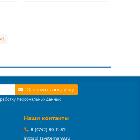
>|
Оформить подписку
работку персональных данных
Наши контакты
8 (4742) 90-11-87
in@splitsystema48.ru