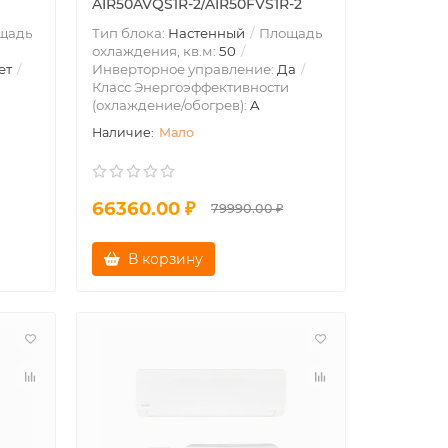
AIR50AVQS1R-2/AIR50FVS1R-2
щадь
Тип блока:
Настенный
Площадь
охлаждения, кв.м:
50
ет
Инверторное управление:
Да
Класс Энергоэффективности
(охлаждение/обогрев):
A
Мало
66360.00 ₽
79990.00 ₽
В корзину