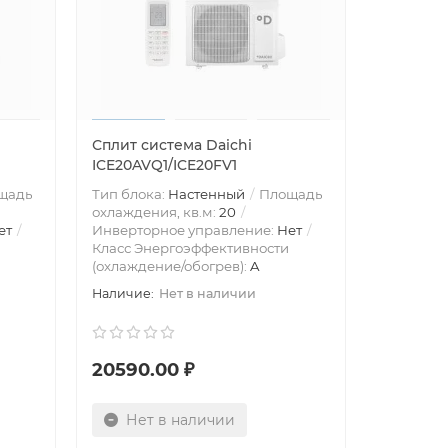
Сплит система Daichi
ICE20AVQ1/ICE20FV1
щадь
Тип блока:
Настенный
Площадь
охлаждения, кв.м:
20
ет
Инверторное управление:
Нет
Класс Энергоэффективности
(охлаждение/обогрев):
A
Нет в наличии
20590.00 ₽
Нет в наличии