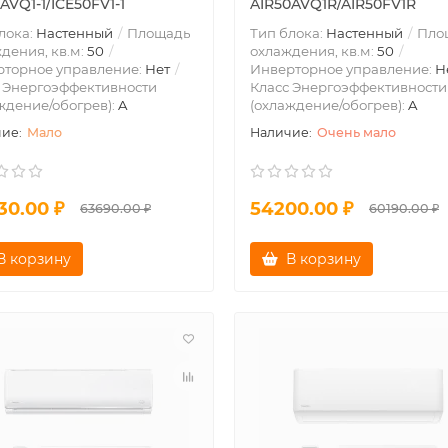
AVQ1-1/ICE50FV1-1
AIR50AVQ1R/AIR50FV1R
лока:
Настенный
Площадь
Тип блока:
Настенный
Пло
дения, кв.м:
50
охлаждения, кв.м:
50
рторное управление:
Нет
Инверторное управление:
Н
 Энергоэффективности
Класс Энергоэффективности
ждение/обогрев):
A
(охлаждение/обогрев):
A
Мало
Очень мало
30.00 ₽
54200.00 ₽
63690.00 ₽
60190.00 ₽
В корзину
В корзину