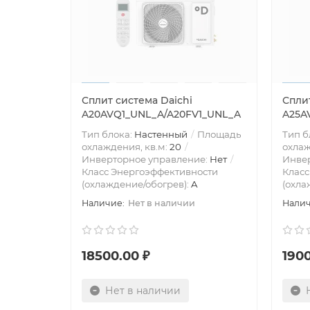
Сплит система Daichi
Сплит
A20AVQ1_UNL_A/A20FV1_UNL_A
A25A
Тип блока:
Настенный
Площадь
Тип б
охлаждения, кв.м:
20
охлаж
Инверторное управление:
Нет
Инве
Класс Энергоэффективности
Класс
(охлаждение/обогрев):
A
(охла
Нет в наличии
18500.00 ₽
1900
Нет в наличии