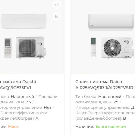
 система Daichi
Сплит система Daichi
AVQ1/ICE35FV1
AIR25AVQS1R-1/AIR25FVS1R-
лока:
Настенный
Площадь
Тип блока:
Настенный
Пло
дения, кв.м:
35
охлаждения, кв.м:
25
рторное управление:
Нет
Инверторное управление:
Д
 Энергоэффективности
Класс Энергоэффективности
ждение/обогрев):
A
(охлаждение/обогрев):
B
Мало
Есть в наличии