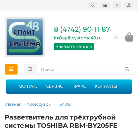
₽
Продажа, монтаж и
сервисное
обслуживание
8 (4742) 90-11-87
кондиционеров в
Липецке и Липецкой
in@splitsystema48.ru
области
График работы: 9:00 -
Заказать звонок
21:00 без перерыва и
выходных
МОНТАЖ
СЕРВИС
ПРАЙС
КОНТАКТЫ
Главная
Аксессуары
Пульты
Разветвитель для трёхтрубной
системы TOSHIBA RBM-BY205FE