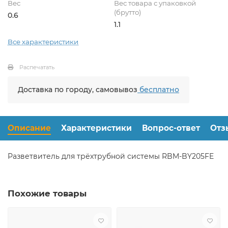
Вес
Вес товара с упаковкой
(брутто)
0.6
1.1
Все характеристики
Распечатать
Доставка по городу, самовывоз
бесплатно
Описание
Характеристики
Вопрос-ответ
Отз
Разветвитель для трёхтрубной системы RBM-BY205FE
Похожие товары