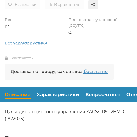
В закладки
В сравнение
Вес
Вес товара с упаковкой
(брутто)
0.1
0.1
Все характеристики
Распечатать
Доставка по городу, самовывоз
бесплатно
Описание
Характеристики
Вопрос-ответ
Отз
Пульт дистанционного управления ZACS\I-09-12HMD
(1822023)