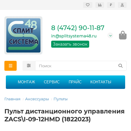
₽
Продажа, монтаж и
сервисное
обслуживание
8 (4742) 90-11-87
кондиционеров в
Липецке и Липецкой
in@splitsystema48.ru
области
График работы: 9:00 -
Заказать звонок
21:00 без перерыва и
выходных
МОНТАЖ
СЕРВИС
ПРАЙС
КОНТАКТЫ
Главная
Аксессуары
Пульты
Пульт дистанционного управления
ZACS\I-09-12HMD (1822023)