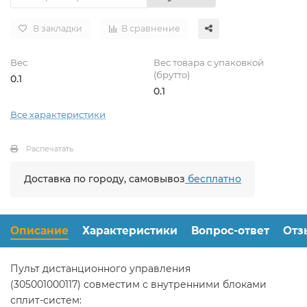
В закладки
В сравнение
Вес
Вес товара с упаковкой
(брутто)
0.1
0.1
Все характеристики
Распечатать
Доставка по городу, самовывоз
бесплатно
Описание
Характеристики
Вопрос-ответ
Отз
Пульт дистанционного управления
(305001000117) совместим с внутренними блоками
сплит-систем: