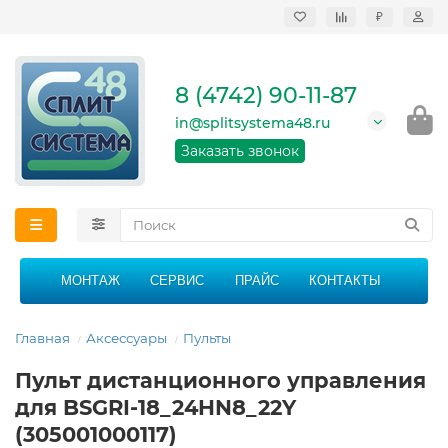
₽
Продажа, монтаж и
сервисное
обслуживание
8 (4742) 90-11-87
кондиционеров в
Липецке и Липецкой
in@splitsystema48.ru
области
График работы: 9:00 -
Заказать звонок
21:00 без перерыва и
выходных
МОНТАЖ
СЕРВИС
ПРАЙС
КОНТАКТЫ
Главная
Аксессуары
Пульты
Пульт дистанционного управления
для BSGRI-18_24HN8_22Y
(305001000117)