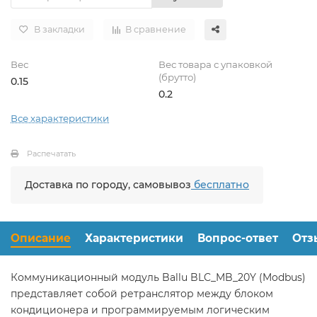
В закладки
В сравнение
Вес
Вес товара с упаковкой
(брутто)
0.15
0.2
Все характеристики
Распечатать
Доставка по городу, самовывоз
бесплатно
Описание
Характеристики
Вопрос-ответ
Отз
Коммуникационный модуль Ballu BLC_MB_20Y (Modbus)
представляет собой ретранслятор между блоком
кондиционера и программируемым логическим