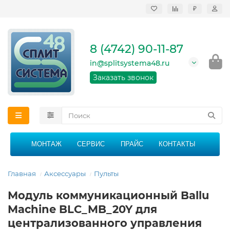
₽
Продажа, монтаж и
сервисное
обслуживание
8 (4742) 90-11-87
кондиционеров в
Липецке и Липецкой
in@splitsystema48.ru
области
График работы: 9:00 -
Заказать звонок
21:00 без перерыва и
выходных
МОНТАЖ
СЕРВИС
ПРАЙС
КОНТАКТЫ
Главная
Аксессуары
Пульты
Модуль коммуникационный Ballu
Machine BLC_MB_20Y для
централизованного управления