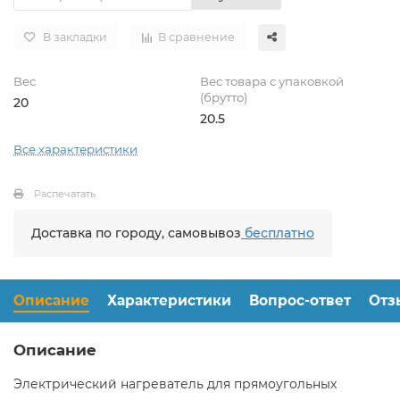
В закладки
В сравнение
Вес
Вес товара с упаковкой
(брутто)
20
20.5
Все характеристики
Распечатать
Доставка по городу, самовывоз
бесплатно
Описание
Характеристики
Вопрос-ответ
Отз
Описание
Электрический нагреватель для прямоугольных