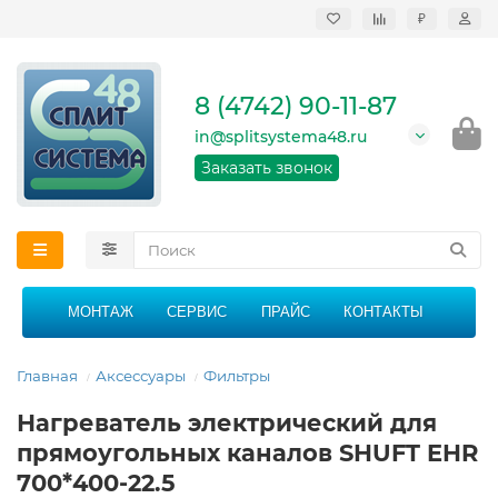
₽
Продажа, монтаж и
сервисное
обслуживание
8 (4742) 90-11-87
кондиционеров в
Липецке и Липецкой
in@splitsystema48.ru
области
График работы: 9:00 -
Заказать звонок
21:00 без перерыва и
выходных
МОНТАЖ
СЕРВИС
ПРАЙС
КОНТАКТЫ
Главная
Аксессуары
Фильтры
Нагреватель электрический для
прямоугольных каналов SHUFT EHR
700*400-22.5