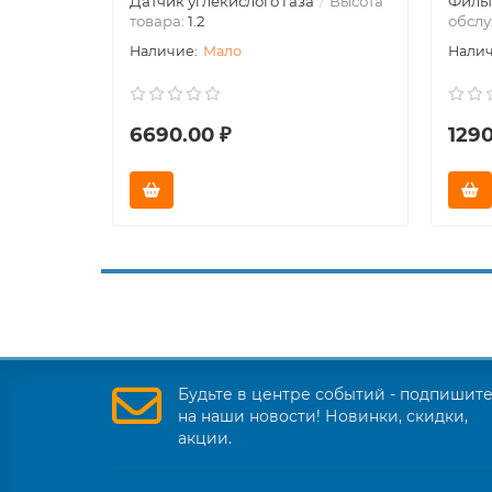
Датчик углекислого газа
Высота
Фильт
товара:
1.2
обсл
Мало
6690.00 ₽
1290
Будьте в центре событий - подпишит
на наши новости! Новинки, скидки,
акции.