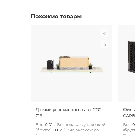
Похожие товары
Датчик углекислого газа CO2-
Филь
Z19
CARB
Вес:
0.01
Вес товара с упаковкой
Вес:
0
(брутто):
0.02
Вид аксессуара:
(брутт