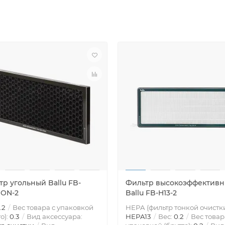
тр угольный Ballu FB-
Фильтр высокоэффектив
ON-2
Ballu FB-H13-2
.2
Вес товара с упаковкой
HEPA (фильтр тонкой очистки
о):
0.3
Вид аксессуара:
HEPA13
Вес:
0.2
Вес товар