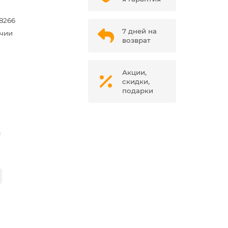
8266
7 дней на
ичии
возврат
Акции,
скидки,
подарки
м