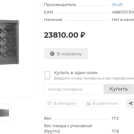
Производитель
Shuft
EAN
468055130
Наличие
Нет в нал
23810.00 ₽
В корзину
Купить в один клик
Введите номер телефона и мы перезвони
Купить
В закладки
В сравнение
Вес
17.3
Вес товара с упаковкой
(брутто)
17.8