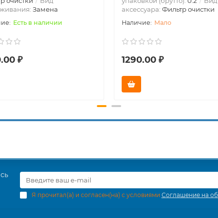
р очистки
Вид
упаковкой (брутто):
0.2
Вид
уживания:
Замена
аксессуара:
Фильтр очистки
Есть в наличии
Мало
.00 ₽
1290.00 ₽
есь
Я прочитал(а) и согласен(на) с условиями
Соглашение на об