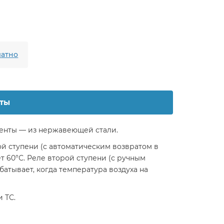
атно
ты
менты — из нержавеющей стали.
й ступени (с автоматическим возвратом в
т 60°С. Реле второй ступени (с ручным
атывает, когда температура воздуха на
 ТС.