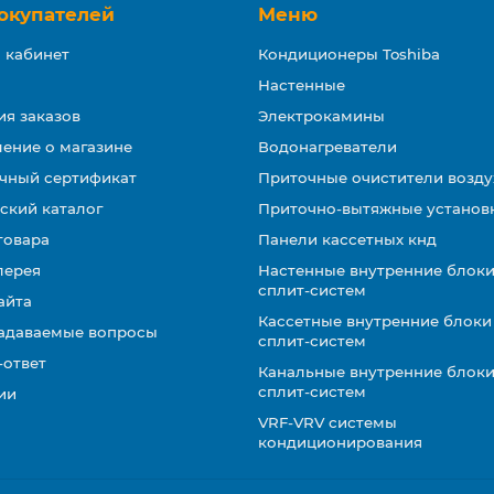
окупателей
Меню
 кабинет
Кондиционеры Toshiba
Настенные
ия заказов
Электрокамины
ение о магазине
Водонагреватели
чный сертификат
Приточные очистители возду
ский каталог
Приточно-вытяжные установ
товара
Панели кассетных кнд
лерея
Настенные внутренние блоки
сплит-систем
айта
Кассетные внутренние блоки
задаваемые вопросы
сплит-систем
-ответ
Канальные внутренние блоки
сплит-систем
ии
VRF-VRV системы
кондиционирования