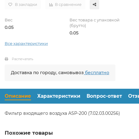
В закладки
В сравнение
Вес
Вес товара с упаковкой
(брутто)
0.05
0.05
Все характеристики
Распечатать
Доставка по городу, самовывоз
бесплатно
Описание
Характеристики
Вопрос-ответ
Отз
Фильтр входящего воздуха ASP-200 (7.02.03.00256)
Похожие товары