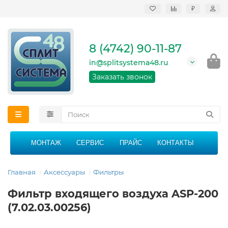
₽
Продажа, монтаж и
сервисное
обслуживание
8 (4742) 90-11-87
кондиционеров в
Липецке и Липецкой
in@splitsystema48.ru
области
График работы: 9:00 -
Заказать звонок
21:00 без перерыва и
выходных
МОНТАЖ
СЕРВИС
ПРАЙС
КОНТАКТЫ
Главная
Аксессуары
Фильтры
Фильтр входящего воздуха ASP-200
(7.02.03.00256)