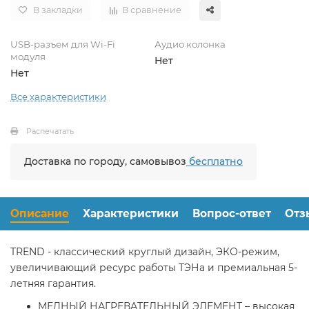
В закладки
В сравнение
USB-разъем для Wi-Fi
Аудио колонка
модуля
Нет
Нет
Все характеристики
Распечатать
Доставка по городу, самовывоз
бесплатно
Описание
Характеристики
Вопрос-ответ
Отз
TREND - классический круглый дизайн, ЭКО-режим,
увеличивающий ресурс работы ТЭНа и премиальная 5-
летняя гарантия.
МЕДНЫЙ НАГРЕВАТЕЛЬНЫЙ ЭЛЕМЕНТ – высокая