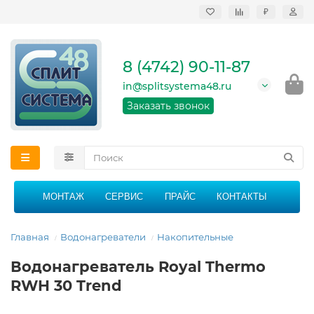
₽
Продажа, монтаж и
сервисное
обслуживание
8 (4742) 90-11-87
кондиционеров в
Липецке и Липецкой
in@splitsystema48.ru
области
График работы: 9:00 -
Заказать звонок
21:00 без перерыва и
выходных
МОНТАЖ
СЕРВИС
ПРАЙС
КОНТАКТЫ
Главная
Водонагреватели
Накопительные
Водонагреватель Royal Thermo
RWH 30 Trend