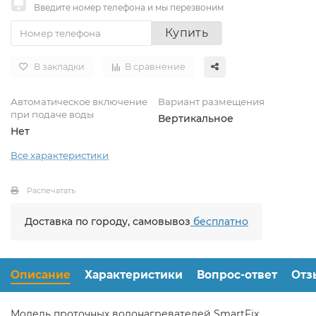
Введите номер телефона и мы перезвоним
Купить
В закладки
В сравнение
Автоматическое включение
Вариант размещения
при подаче воды
Вертикальное
Нет
Все характеристики
Распечатать
Доставка по городу, самовывоз
бесплатно
Описание
Характеристики
Вопрос-ответ
Отз
Модель проточных водонагревателей SmartFix