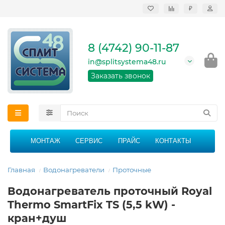
₽
Продажа, монтаж и
сервисное
обслуживание
8 (4742) 90-11-87
кондиционеров в
Липецке и Липецкой
in@splitsystema48.ru
области
График работы: 9:00 -
Заказать звонок
21:00 без перерыва и
выходных
МОНТАЖ
СЕРВИС
ПРАЙС
КОНТАКТЫ
Главная
Водонагреватели
Проточные
Водонагреватель проточный Royal
Thermo SmartFix TS (5,5 kW) -
кран+душ