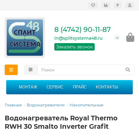
₽
Продажа, монтаж и
сервисное
обслуживание
8 (4742) 90-11-87
кондиционеров в
Липецке и Липецкой
in@splitsystema48.ru
области
График работы: 9:00 -
Заказать звонок
21:00 без перерыва и
выходных
МОНТАЖ
СЕРВИС
ПРАЙС
КОНТАКТЫ
Главная
Водонагреватели
Накопительные
Водонагреватель Royal Thermo
RWH 30 Smalto Inverter Grafit