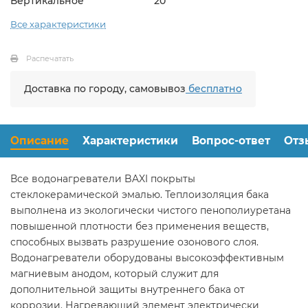
Вертикальное
20
Все характеристики
Распечатать
Доставка по городу, самовывоз
бесплатно
Описание
Характеристики
Вопрос-ответ
Отз
Все водонагреватели BAXI покрыты
стеклокерамической эмалью. Теплоизоляция бака
выполнена из экологически чистого пенополиуретана
повышенной плотности без применения веществ,
способных вызвать разрушение озонового слоя.
Водонагреватели оборудованы высокоэффективным
магниевым анодом, который служит для
дополнительной защиты внутреннего бака от
коррозии. Нагревающий элемент электрически