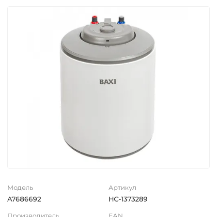
Модель
Артикул
A7686692
НС-1373289
Производитель
EAN