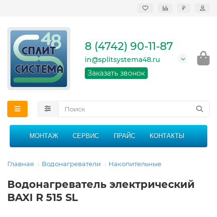
₽
Продажа, монтаж и
сервисное
обслуживание
8 (4742) 90-11-87
кондиционеров в
Липецке и Липецкой
in@splitsystema48.ru
области
График работы: 9:00 -
Заказать звонок
21:00 без перерыва и
выходных
МОНТАЖ
СЕРВИС
ПРАЙС
КОНТАКТЫ
Главная
Водонагреватели
Накопительные
Водонагреватель электрический
BAXI R 515 SL