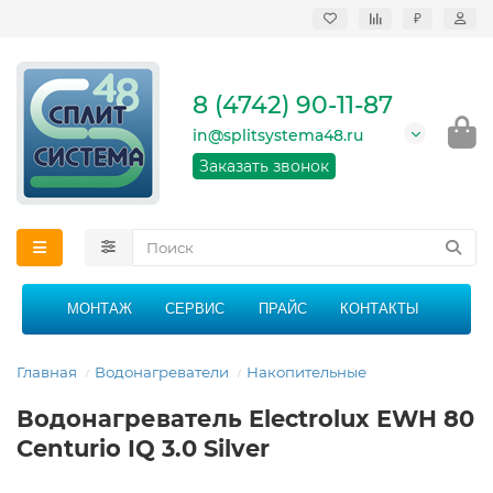
₽
Продажа, монтаж и
сервисное
обслуживание
8 (4742) 90-11-87
кондиционеров в
Липецке и Липецкой
in@splitsystema48.ru
области
График работы: 9:00 -
Заказать звонок
21:00 без перерыва и
выходных
МОНТАЖ
СЕРВИС
ПРАЙС
КОНТАКТЫ
Главная
Водонагреватели
Накопительные
Водонагреватель Electrolux EWH 80
Centurio IQ 3.0 Silver