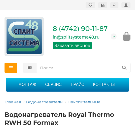
₽
Продажа, монтаж и
сервисное
обслуживание
8 (4742) 90-11-87
кондиционеров в
Липецке и Липецкой
in@splitsystema48.ru
области
График работы: 9:00 -
Заказать звонок
21:00 без перерыва и
выходных
МОНТАЖ
СЕРВИС
ПРАЙС
КОНТАКТЫ
Главная
Водонагреватели
Накопительные
Водонагреватель Royal Thermo
RWH 50 Formax