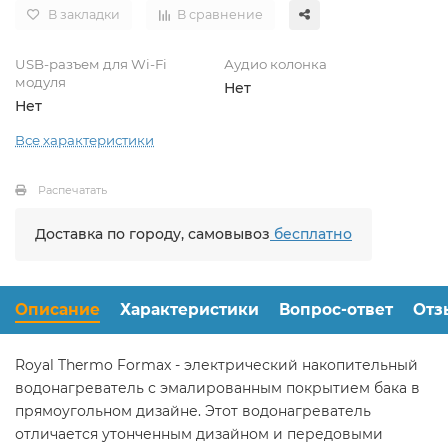
В закладки
В сравнение
USB-разъем для Wi-Fi
Аудио колонка
модуля
Нет
Нет
Все характеристики
Распечатать
Доставка по городу, самовывоз
бесплатно
Описание
Характеристики
Вопрос-ответ
Отз
Royal Thermo Formax - электрический накопительный
водонагреватель с эмалированным покрытием бака в
прямоугольном дизайне. Этот водонагреватель
отличается утонченным дизайном и передовыми