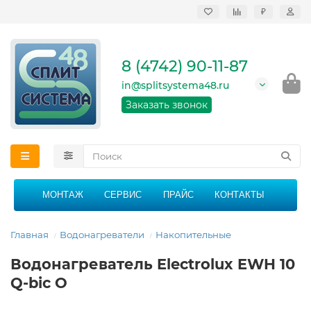
₽
Продажа, монтаж и
сервисное
обслуживание
8 (4742) 90-11-87
кондиционеров в
Липецке и Липецкой
in@splitsystema48.ru
области
График работы: 9:00 -
Заказать звонок
21:00 без перерыва и
выходных
МОНТАЖ
СЕРВИС
ПРАЙС
КОНТАКТЫ
Главная
Водонагреватели
Накопительные
Водонагреватель Electrolux EWH 10
Q-bic O