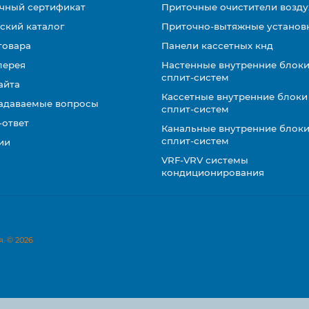
чный сертификат
Приточные очистители возду
ский каталог
Приточно-вытяжные установ
товара
Панели кассетных кнд
лерея
Настенные внутренние блоки
сплит-систем
айта
Кассетные внутренние блоки
задаваемые вопросы
сплит-систем
-ответ
Канальные внутренние блоки
сплит-систем
ии
VRF-VRV системы
кондиционирования
. © 2026