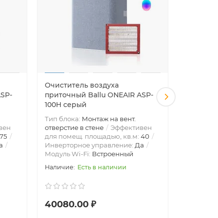
Очиститель воздуха
Очистит
ASP-
приточный Ballu ONEAIR ASP-
приточн
100H серый
100M се
Тип блока:
Монтаж на вент.
Тип блок
вен
отверстие в стене
Эффективен
отверстие
75
для помещ. площадью, кв.м:
40
для поме
а
Инверторное управление:
Да
Инвертор
Модуль Wi-Fi:
Встроенный
Модуль W
Есть в наличии
40080.00 ₽
46770.