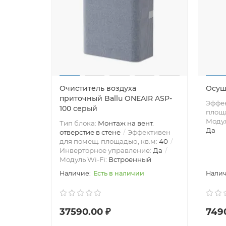
Очиститель воздуха
Осуш
приточный Ballu ONEAIR ASP-
Эффек
100 серый
площа
Модул
Тип блока:
Монтаж на вент.
Да
отверстие в стене
Эффективен
для помещ. площадью, кв.м:
40
Инверторное управление:
Да
Модуль Wi-Fi:
Встроенный
Есть в наличии
37590.00 ₽
749