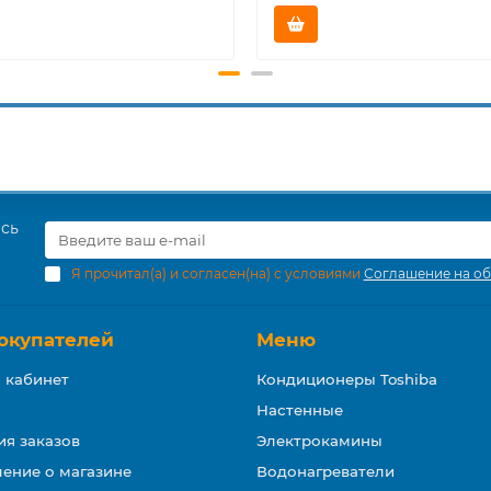
есь
Я прочитал(а) и согласен(на) с условиями
Соглашение на об
окупателей
Меню
 кабинет
Кондиционеры Toshiba
Настенные
ия заказов
Электрокамины
ение о магазине
Водонагреватели