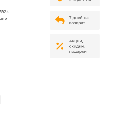
6924
7 дней на
ичии
возврат
Акции,
скидки,
подарки
м