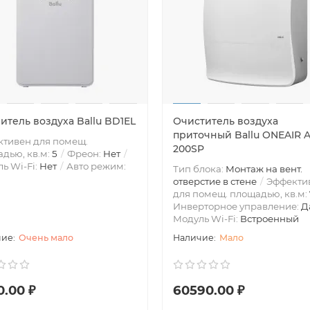
итель воздуха Ballu BD1EL
Очиститель воздуха
приточный Ballu ONEAIR 
тивен для помещ.
200SP
дью, кв.м:
5
Фреон:
Нет
ь Wi-Fi:
Нет
Авто режим:
Тип блока:
Монтаж на вент.
отверстие в стене
Эффекти
для помещ. площадью, кв.м:
Инверторное управление:
Д
Модуль Wi-Fi:
Встроенный
Очень мало
Мало
0.00 ₽
60590.00 ₽