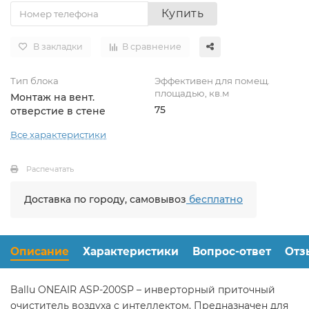
Купить
В закладки
В сравнение
Тип блока
Эффективен для помещ.
площадью, кв.м
Монтаж на вент.
75
отверстие в стене
Все характеристики
Распечатать
Доставка по городу, самовывоз
бесплатно
Описание
Характеристики
Вопрос-ответ
Отз
Ballu ONEAIR ASP-200SP – инверторный приточный
очиститель воздуха с интеллектом. Предназначен для