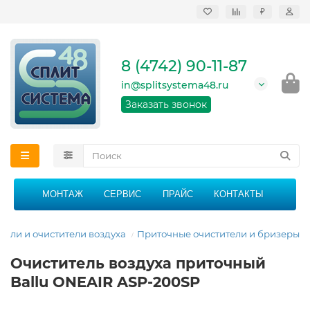
₽
Продажа, монтаж и
сервисное
обслуживание
8 (4742) 90-11-87
кондиционеров в
Липецке и Липецкой
in@splitsystema48.ru
области
График работы: 9:00 -
Заказать звонок
21:00 без перерыва и
выходных
МОНТАЖ
СЕРВИС
ПРАЙС
КОНТАКТЫ
ели и очистители воздуха
Приточные очистители и бризеры
Очиститель воздуха приточный
Ballu ONEAIR ASP-200SP