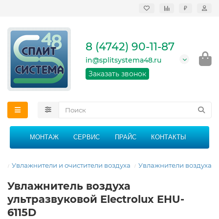
₽
Продажа, монтаж и
сервисное
обслуживание
8 (4742) 90-11-87
кондиционеров в
Липецке и Липецкой
in@splitsystema48.ru
области
График работы: 9:00 -
Заказать звонок
21:00 без перерыва и
выходных
МОНТАЖ
СЕРВИС
ПРАЙС
КОНТАКТЫ
ая
Увлажнители и очистители воздуха
Увлажнители воздуха
Увлажнитель воздуха
ультразвуковой Electrolux EHU-
6115D