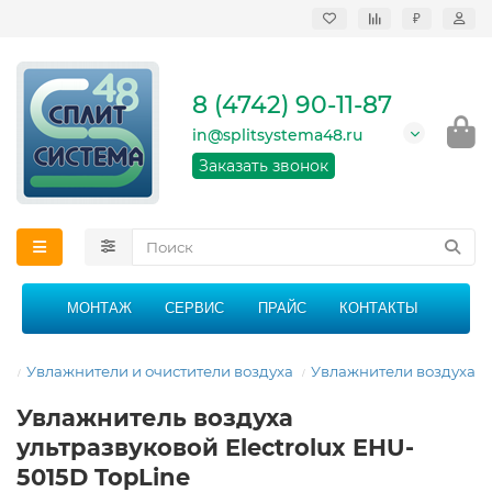
₽
Продажа, монтаж и
сервисное
обслуживание
8 (4742) 90-11-87
кондиционеров в
Липецке и Липецкой
in@splitsystema48.ru
области
График работы: 9:00 -
Заказать звонок
21:00 без перерыва и
выходных
МОНТАЖ
СЕРВИС
ПРАЙС
КОНТАКТЫ
ая
Увлажнители и очистители воздуха
Увлажнители воздуха
Увлажнитель воздуха
ультразвуковой Electrolux EHU-
5015D TopLine