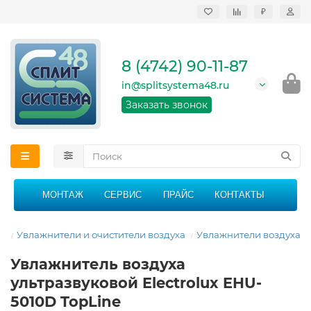
₽
Продажа, монтаж и
сервисное
обслуживание
8 (4742) 90-11-87
кондиционеров в
Липецке и Липецкой
in@splitsystema48.ru
области
График работы: 9:00 -
Заказать звонок
21:00 без перерыва и
выходных
МОНТАЖ
СЕРВИС
ПРАЙС
КОНТАКТЫ
ая
Увлажнители и очистители воздуха
Увлажнители воздуха
Увлажнитель воздуха
ультразвуковой Electrolux EHU-
5010D TopLine