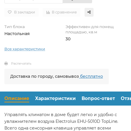
В закладки
В сравнение
Тип блока
Эффективен для помещ.
площадью, кв.м
Настольная
30
Все характеристики
Распечатать
Доставка по городу, самовывоз
бесплатно
Описание
Характеристики
Вопрос-ответ
Отз
Управлять климатом в доме будет легко и удобно с
увлажнителем воздуха Electrolux EHU-5010D TopLine.
Всего одна сенсорная клавиша управляет всеми