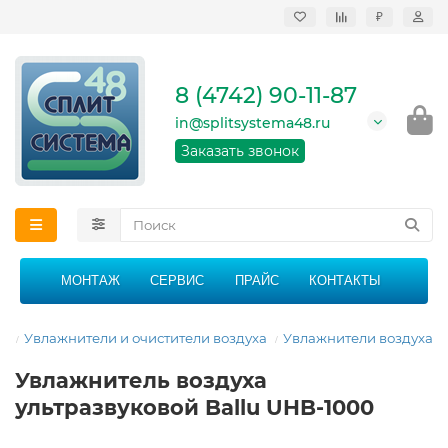
₽
Продажа, монтаж и
сервисное
обслуживание
8 (4742) 90-11-87
кондиционеров в
Липецке и Липецкой
in@splitsystema48.ru
области
График работы: 9:00 -
Заказать звонок
21:00 без перерыва и
выходных
МОНТАЖ
СЕРВИС
ПРАЙС
КОНТАКТЫ
ая
Увлажнители и очистители воздуха
Увлажнители воздуха
Увлажнитель воздуха
ультразвуковой Ballu UHB-1000