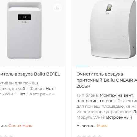
итель воздуха Ballu BD1EL
Очиститель воздуха
приточный Ballu ONEAIR 
тивен для помещ.
200SP
дью, кв.м:
5
Фреон:
Нет
ь Wi-Fi:
Нет
Авто режим:
Тип блока:
Монтаж на вент.
отверстие в стене
Эффекти
для помещ. площадью, кв.м:
Инверторное управление:
Д
Модуль Wi-Fi:
Встроенный
Очень мало
Мало