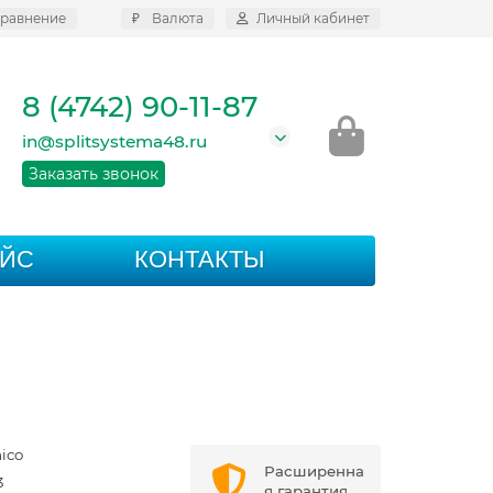
равнение
₽
Валюта
Личный кабинет
8 (4742) 90-11-87
in@splitsystema48.ru
Заказать звонок
АЙС
КОНТАКТЫ
ico
Расширенна
3
я гарантия