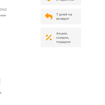
0142
7 дней на
ичии
возврат
Акции,
скидки,
подарки
м
я