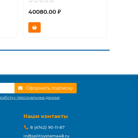
40080.00 ₽
46770.
Оформить подписку
работку персональных данных
Наши контакты
8 (4742) 90-11-87
in@splitsystema48.ru