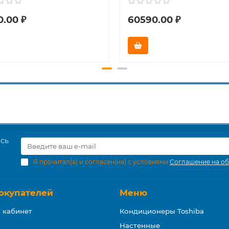
0.00 ₽
60590.00 ₽
есь
Я прочитал(а) и согласен(на) с условиями
Соглашение на об
окупателей
Меню
 кабинет
Кондиционеры Toshiba
Настенные