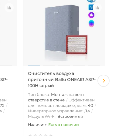
Очиститель воздуха
Очистит
ASP-
приточный Ballu ONEAIR ASP-
приточн
100H серый
100M се
Тип блока:
Монтаж на вент.
Тип блок
вен
отверстие в стене
Эффективен
отверстие
75
для помещ. площадью, кв.м:
40
для поме
а
Инверторное управление:
Да
Инвертор
Модуль Wi-Fi:
Встроенный
Модуль W
Есть в наличии