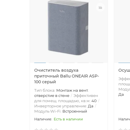
Очиститель воздуха
Осуш
приточный Ballu ONEAIR ASP-
Эффек
100 серый
площа
Модул
Тип блока:
Монтаж на вент.
Да
отверстие в стене
Эффективен
для помещ. площадью, кв.м:
40
Инверторное управление:
Да
Модуль Wi-Fi:
Встроенный
Есть в наличии