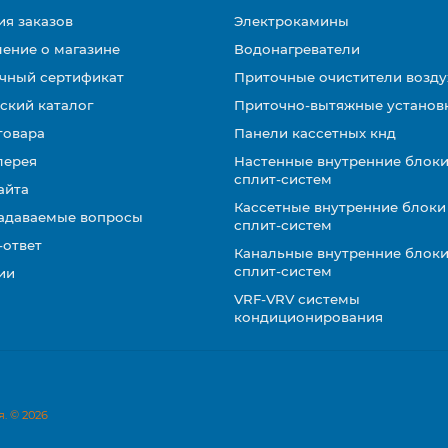
ия заказов
Электрокамины
ение о магазине
Водонагреватели
чный сертификат
Приточные очистители возду
ский каталог
Приточно-вытяжные установ
товара
Панели кассетных кнд
лерея
Настенные внутренние блоки
сплит-систем
айта
Кассетные внутренние блоки
задаваемые вопросы
сплит-систем
-ответ
Канальные внутренние блоки
сплит-систем
ии
VRF-VRV системы
кондиционирования
. © 2026