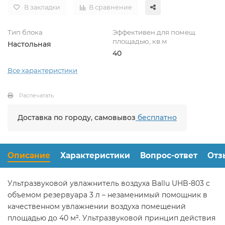
В закладки
В сравнение
Тип блока
Эффективен для помещ.
площадью, кв.м
Настольная
40
Все характеристики
Распечатать
Доставка по городу, самовывоз
бесплатно
Описание
Характеристики
Вопрос-ответ
Отз
Ультразвуковой увлажнитель воздуха Ballu UHB-803 с
объемом резервуара 3 л – незаменимый помощник в
качественном увлажнении воздуха помещений
площадью до 40 м². Ультразвуковой принцип действия