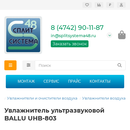
₽
Продажа, монтаж и
сервисное
обслуживание
8 (4742) 90-11-87
кондиционеров в
Липецке и Липецкой
in@splitsystema48.ru
области
График работы: 9:00 -
Заказать звонок
21:00 без перерыва и
выходных
МОНТАЖ
СЕРВИС
ПРАЙС
КОНТАКТЫ
ая
Увлажнители и очистители воздуха
Увлажнители воздуха
Увлажнитель ультразвуковой
BALLU UHB-803