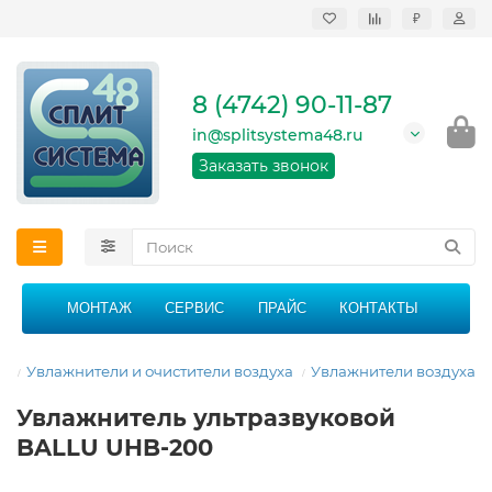
₽
Продажа, монтаж и
сервисное
обслуживание
8 (4742) 90-11-87
кондиционеров в
Липецке и Липецкой
in@splitsystema48.ru
области
График работы: 9:00 -
Заказать звонок
21:00 без перерыва и
выходных
МОНТАЖ
СЕРВИС
ПРАЙС
КОНТАКТЫ
ая
Увлажнители и очистители воздуха
Увлажнители воздуха
Увлажнитель ультразвуковой
BALLU UHB-200