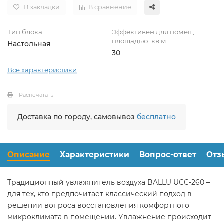
В закладки
В сравнение
Тип блока
Эффективен для помещ.
площадью, кв.м
Настольная
30
Все характеристики
Распечатать
Доставка по городу, самовывоз
бесплатно
Описание
Характеристики
Вопрос-ответ
Отз
Традиционный увлажнитель воздуха BALLU UCC-260 –
для тех, кто предпочитает классический подход в
решении вопроса восстановления комфортного
микроклимата в помещении. Увлажнение происходит