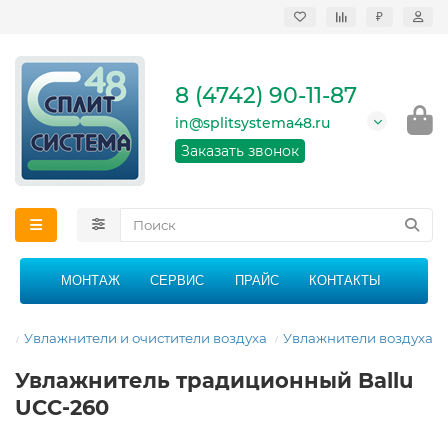
₽
Продажа, монтаж и
сервисное
обслуживание
8 (4742) 90-11-87
кондиционеров в
Липецке и Липецкой
in@splitsystema48.ru
области
График работы: 9:00 -
Заказать звонок
21:00 без перерыва и
выходных
МОНТАЖ
СЕРВИС
ПРАЙС
КОНТАКТЫ
ая
Увлажнители и очистители воздуха
Увлажнители воздуха
Увлажнитель традиционный Ballu
UCC-260