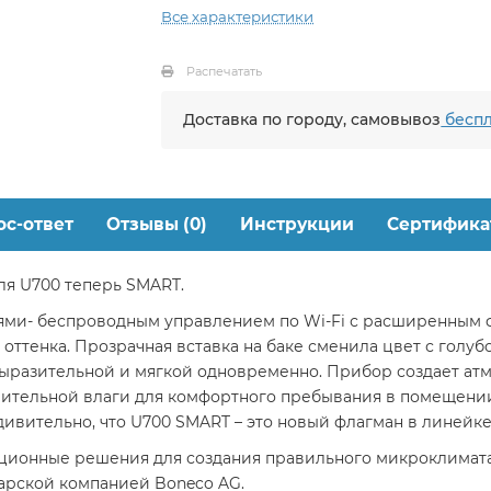
Все характеристики
Распечатать
Доставка по городу, самовывоз
беспл
ос-ответ
Отзывы (0)
Инструкции
Сертифика
я U700 теперь SMART.
ми- беспроводным управлением по Wi-Fi с расширенным 
ттенка. Прозрачная вставка на баке сменила цвет с голуб
 выразительной и мягкой одновременно. Прибор создает а
живительной влаги для комфортного пребывания в помещени
ивительно, что U700 SMART – это новый флагман в линейке
ионные решения для создания правильного микроклимата 
арской компанией Boneco AG.