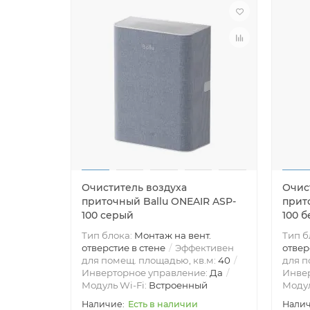
Очиститель воздуха
Очис
приточный Ballu ONEAIR ASP-
прит
100 серый
100 
Тип блока:
Монтаж на вент.
Тип б
отверстие в стене
Эффективен
отвер
для помещ. площадью, кв.м:
40
для п
Инверторное управление:
Да
Инве
Модуль Wi-Fi:
Встроенный
Модул
Есть в наличии