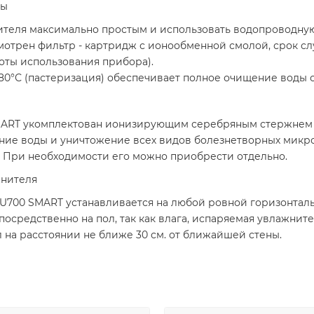
ды
ителя максимально простым и использовать водопроводную 
отрен фильтр - картридж с ионообменной смолой, срок сл
тоты использования прибора).
80°С (пастеризация) обеспечивает полное очищение воды 
RT укомплектован ионизирующим серебряным стержнем Ioni
ие воды и уничтожение всех видов болезнетворных микроо
в. При необходимости его можно приобрести отдельно.
жнителя
 U700 SMART устанавливается на любой ровной горизонта
посредственно на пол, так как влага, испаряемая увлажни
 на расстоянии не ближе 30 см. от ближайшей стены.