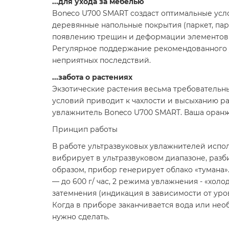
...для ухода за мебелью
Boneco U700 SMART создаст оптимальные усл
деревянные напольные покрытия (паркет, парке
появлению трещин и деформации элементов 
Регулярное поддержание рекомендованного 
неприятных последствий.
...забота о растениях
Экзотические растения весьма требовательн
условий приводит к чахлости и высыханию р
увлажнитель Boneco U700 SMART. Ваша оранже
Принцип работы
В работе ультразвуковых увлажнителей испо
вибрирует в ультразвуковом диапазоне, разб
образом, прибор генерирует облако «тумана
— до 600 г/ час, 2 режима увлажнения - «хол
затемнения (индикация в зависимости от уро
Когда в приборе заканчивается вода или нео
нужно сделать.