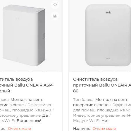
титель воздуха
Очиститель воздуха
очный Ballu ONEAIR ASP-
приточный Ballu ONEAIR 
белый
80
лока:
Монтаж на вент.
Тип блока:
Монтаж на вент.
стие в стене
Эффективен
отверстие в стене
Эффекти
омещ. площадью, кв.м:
40
для помещ. площадью, кв.м:
рторное управление:
Да
Инверторное управление:
Н
ь Wi-Fi:
Встроенный
Модуль Wi-Fi:
Нет
Очень мало
Очень мало