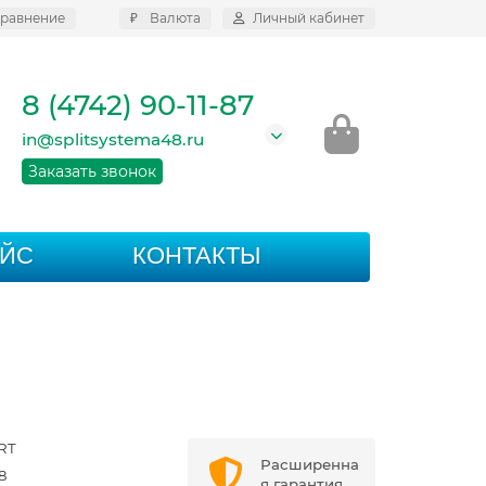
равнение
₽
Валюта
Личный кабинет
8 (4742) 90-11-87
in@splitsystema48.ru
Заказать звонок
АЙС
КОНТАКТЫ
RT
Расширенна
8
я гарантия