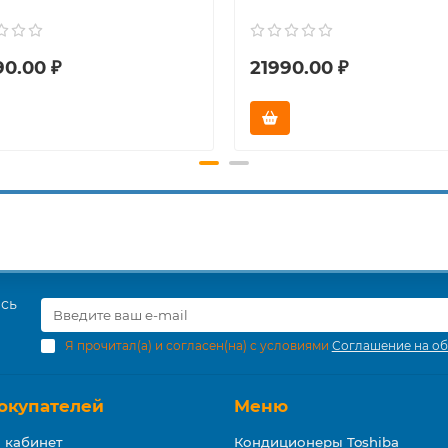
90.00 ₽
21990.00 ₽
есь
Я прочитал(а) и согласен(на) с условиями
Соглашение на об
окупателей
Меню
 кабинет
Кондиционеры Toshiba