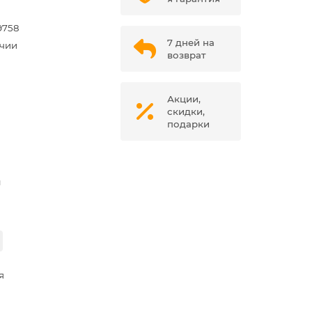
9758
7 дней на
ичии
возврат
Акции,
скидки,
подарки
м
я