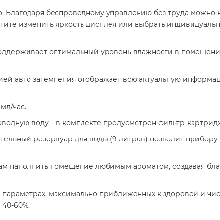
о. Благодаря беспроводному управлению без труда можно н
отите изменить яркость дисплея или выбрать индивидуал
оддерживает оптимальный уровень влажности в помещении 
ей авто затемнения отображает всю актуальную информац
мл/час.
одную воду – в комплекте предусмотрен фильтр-картридж,
тельный резервуар для воды (9 литров) позволит прибору
Вам наполнить помещение любимым ароматом, создавая бла
 параметрах, максимально приближенных к здоровой и чи
 40-60%.