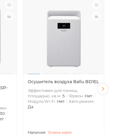
Осушитель воздуха Ballu BD1EL
Очистит
ASP-
приточн
Эффективен для помещ.
200SP
площадью, кв.м:
5
Фреон:
Нет
Модуль Wi-Fi:
Нет
Авто режим:
Тип блок
Да
вен
отверстие
30
для поме
ет
Инвертор
Модуль W
Очень мало