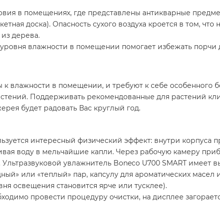
овия в помещениях, где представлены антикварные предм
тная доска). Опасность сухого воздуха кроется в том, что 
из дерева.
уровня влажности в помещении помогает избежать порчи д
ы к влажности в помещении, и требуют к себе особенного
астений. Поддерживать рекомендованные для растений кл
рея будет радовать Вас круглый год.
льзуется интересный физический эффект: внутри корпуса п
ивая воду в мельчайшие капли. Через рабочую камеру приб
». Ультразвуковой увлажнитель Boneco U700 SMART имеет 
одный» или «теплый» пар, капсулу для ароматических масел
вня освещения становится ярче или тусклее).
бходимо провести процедуру очистки, на дисплее загорает